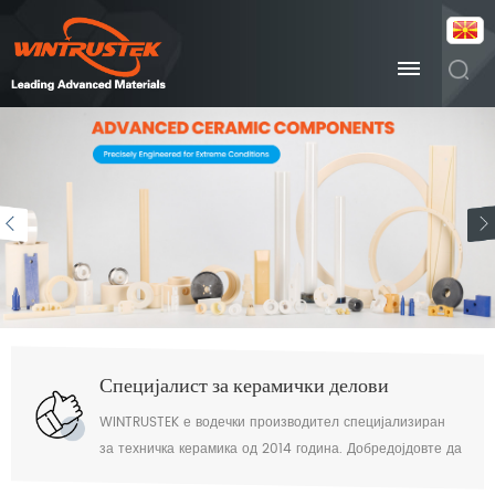
Специјалист за керамички делови
WINTRUSTEK е водечки производител специјализиран
за техничка керамика од 2014 година. Добредојдовте да
не контактирате доколку имате барања.