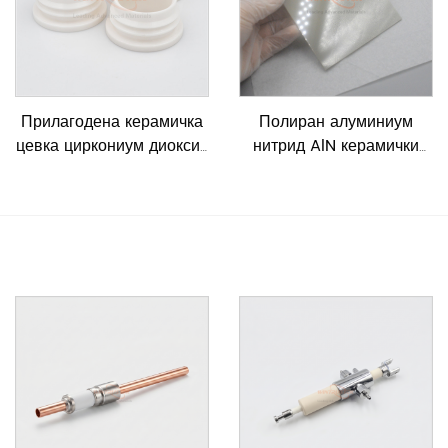
Прилагодена керамичка
Полиран алуминиум
цевка циркониум диоксид
нитрид AlN керамички
Zro2
лим