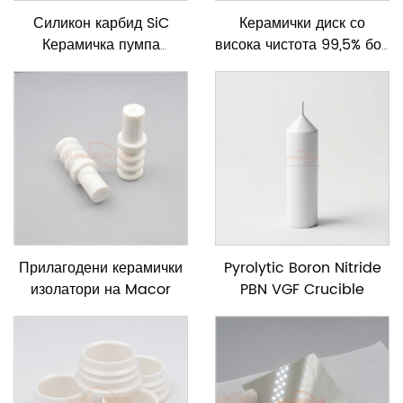
Силикон карбид SiC
Керамички диск со
Керамичка пумпа
висока чистота 99,5% бор
вратило
карбид за апсорпција на
неутрони
Прилагодени керамички
Pyrolytic Boron Nitride
изолатори на Macor
PBN VGF Crucible