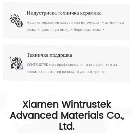
Индустриска техничка керамика
Нашите керамички материјали вклучуваат: - алуминиум
оксид - циркониум оксид - берилиум оксид -
алуминиум нитрид - бор нитрид - силициум нитрид -
силициум карбид - бор карбид
Техничка поддршка
WINTRUSTEK има професионален и страстен тим за
нашите клиенти, кој ви помага да го откриете
најсоодветното решение.
Xiamen Wintrustek
Advanced Materials Co.,
Ltd.