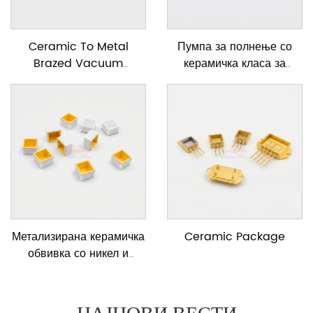
Ceramic To Metal
Пумпа за полнење со
Brazed Vacuum
керамичка класа за
Feedtrough
храна
Метализирана керамичка
Ceramic Package
обвивка со никел и
позлата
НАЈНОВИ ВЕСТИ