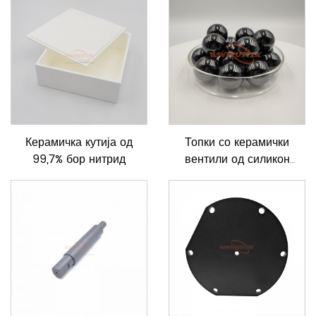
Керамичка кутија од
Топки со керамички
99,7% бор нитрид
вентили од силикон
нитрид