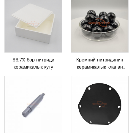
99,7% бор нитриди
Кремний нитридинин
керамикалык куту
керамикалык клапан
топтору