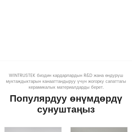
WINTRUSTEK биздин кардарлардын R&D жана өндүрүш
муктаждыктарын канааттандыруу үчүн жогорку сапаттагы
керамикалык материалдарды берет.
Популярдуу өнүмдөрдү
сунуштаңыз