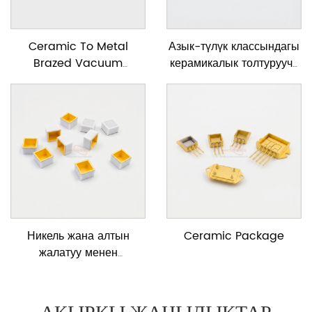
Ceramic To Metal
Азык-түлүк классындагы
Brazed Vacuum
керамикалык толтуруучу
Feedtrough
насос
Никель жана алтын
Ceramic Package
жалатуу менен
металлдаштырылган
керамикалык капкак
АКЫРКЫ ЖАНЫЛЫКТАР