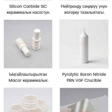
Silicon Carbide SiC
Нейтронду сиңирүү үчүн
керамикалык насостун
жогорку тазалыктагы
вал
99,5% бор карбиди
керамикалык диск
Ыңгайлаштырылган
Pyrolytic Boron Nitride
Macor керамикалык
PBN VGF Crucible
изоляторлору