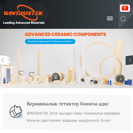
Керамикалык тетиктер боюнча адис
WINTRUSTEK 2014-жылдан бери техникалык керамика
боюнча адистешкен алдыңкы өндүрүүчүсү болуп
саналат. Эгер талаптарыңыз болсо, биз менен