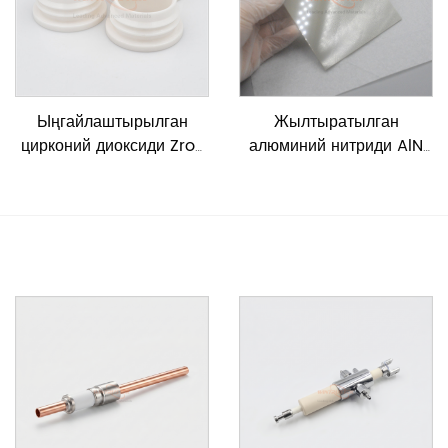
Ыңгайлаштырылган
Жылтыратылган
цирконий диоксиди Zro2
алюминий нитриди AlN
керамикалык түтүк
керамикалык барак