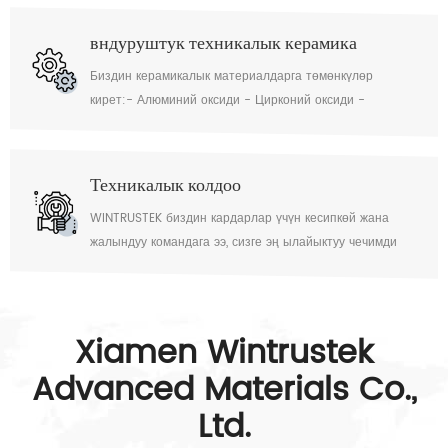
байланышууга кош келиңиз.
вндуруштук техникалык керамика
Биздин керамикалык материалдарга төмөнкүлөр
кирет:- Алюминий оксиди - Цирконий оксиди -
Бериллий оксиди - Алюминий нитриди - Бор нитриди -
кремний нитриди - кремний карбиди - бор карбиди
Техникалык колдоо
WINTRUSTEK биздин кардарлар үчүн кесипкөй жана
жалындуу командага ээ, сизге эң ылайыктуу чечимди
табууга жардам берет.
Xiamen Wintrustek
Advanced Materials Co.,
Ltd.