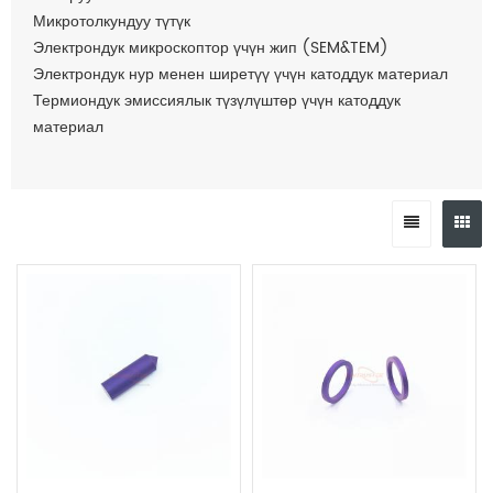
Микротолкундуу түтүк
Электрондук микроскоптор үчүн жип (SEM&TEM)
Электрондук нур менен ширетүү үчүн катоддук материал
Термиондук эмиссиялык түзүлүштөр үчүн катоддук
материал