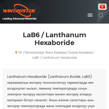
LaB6 / Lanthanum
Hexaboride
Материалдар Жана Буюмдар
Борид Керамика
/
/
/
Үй
LaB6 / Lanthanum Hexaboride
Lanthanum Hexaboride (Lanthanum Boride, LaB6)
керамикалык жогорку технологиялуу тармактарда көп
колдонулат кылып, төмөнкү температурада сонун
электрон чыгаруу касиеттери менен жогорку аткаруу
материал болуп саналат. Анын өзгөчө сапаттары аны
жогорку температурада жана электрдик колдонуу үчүн