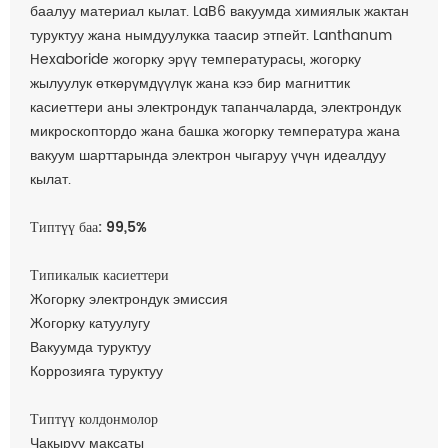
баалуу материал кылат. LaB6 вакуумда химиялык жактан
туруктуу жана нымдуулукка таасир этпейт. Lanthanum
Hexaboride жогорку эрүү температурасы, жогорку
жылуулук өткөрүмдүүлүк жана кээ бир магниттик
касиеттери аны электрондук тапанчаларда, электрондук
микроскоптордо жана башка жогорку температура жана
вакуум шарттарында электрон чыгаруу үчүн идеалдуу
кылат.
Типтүү баа: 99,5%
Типикалык касиеттери
Жогорку электрондук эмиссия
Жогорку катуулугу
Вакуумда туруктуу
Коррозияга туруктуу
Типтүү колдонмолор
Чакыруу максаты