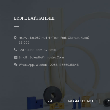
БИЗГЕ БАЙЛАНЫШ
кошуу : No.987 Huli Hi-Tech Park, Xiamen, Кытай
361009
Тел :
0086-592-5716890
Email :
Sales@wintrustek.com
WhatsApp/Wechat :
0086 13656035645
ҮЙ
БИЗ ЖӨНҮНДӨ
М