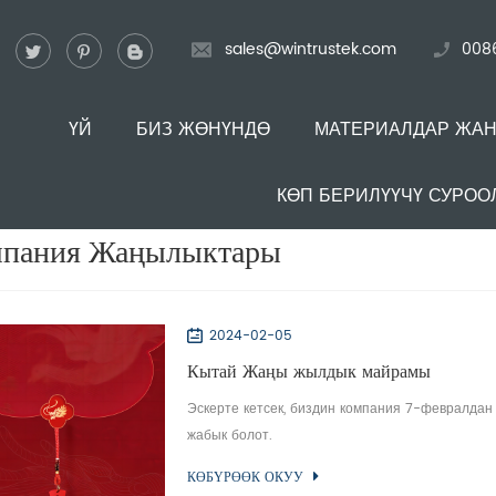
sales@wintrustek.com
008
ҮЙ
БИЗ ЖӨНҮНДӨ
МАТЕРИАЛДАР ЖА
КӨП БЕРИЛҮҮЧҮ СУРОО
пания Жаңылыктары
2024-02-05
Кытай Жаңы жылдык майрамы
Эскерте кетсек, биздин компания 7-февралда
жабык болот.
КӨБҮРӨӨК ОКУУ