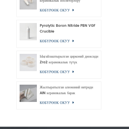
керамикалык изоляторлору
КӨБҮРӨӨК ОКУУ
Pyrolytic Boron Nitride PBN VGF
Crucible
КӨБҮРӨӨК ОКУУ
Ыңгайлаштырылган цирконий диоксиди
Zro2 керамикалык түтүк
КӨБҮРӨӨК ОКУУ
Жылтыратылган алюминий нитриди
AlN керамикалык барак
КӨБҮРӨӨК ОКУУ