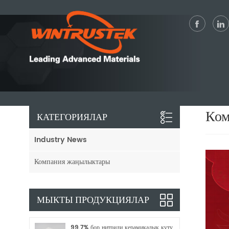
Ком
КАТЕГОРИЯЛАР
Industry News
Компания жаңылыктары
МЫКТЫ ПРОДУКЦИЯЛАР
99,7% бор нитриди керамикалык куту