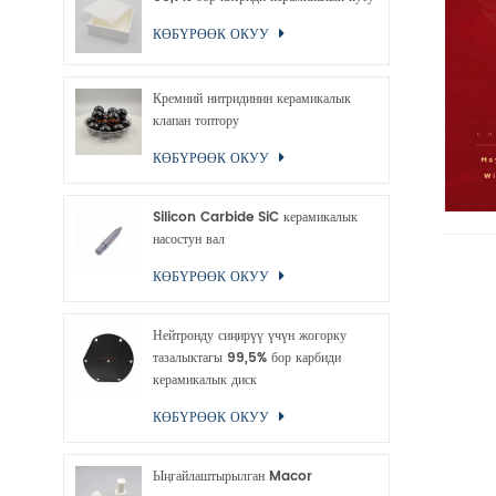
КӨБҮРӨӨК ОКУУ
Кремний нитридинин керамикалык
клапан топтору
КӨБҮРӨӨК ОКУУ
Silicon Carbide SiC керамикалык
насостун вал
КӨБҮРӨӨК ОКУУ
Нейтронду сиңирүү үчүн жогорку
тазалыктагы 99,5% бор карбиди
керамикалык диск
КӨБҮРӨӨК ОКУУ
Ыңгайлаштырылган Macor