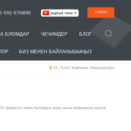
6-592-5716890
СУРОО
кыргыз тили
НА БУЮМДАР
ЧЕЧИМДЕР
БЛОГ
ЛОР
БИЗ МЕНЕН БАЙЛАНЫШЫҢЫЗ
Блог
Компания Жаңылыктары
/
/
Үй
н 16-февралга чейин Кытайдын жаңы жылы майрамына карата