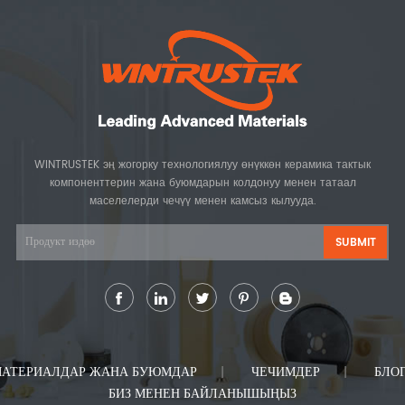
WINTRUSTEK эң жогорку технологиялуу өнүккөн керамика тактык
компоненттерин жана буюмдарын колдонуу менен татаал
маселелерди чечүү менен камсыз кылууда.
АТЕРИАЛДАР ЖАНА БУЮМДАР
ЧЕЧИМДЕР
БЛО
БИЗ МЕНЕН БАЙЛАНЫШЫҢЫЗ