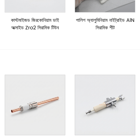
কাস্টমাইজড জিরকোনিয়াম ডাই
পালিশ অ্যালুমিনিয়াম নাইট্রাইড AlN
অক্সাইড Zro2 সিরামিক টিউব
সিরামিক শীট