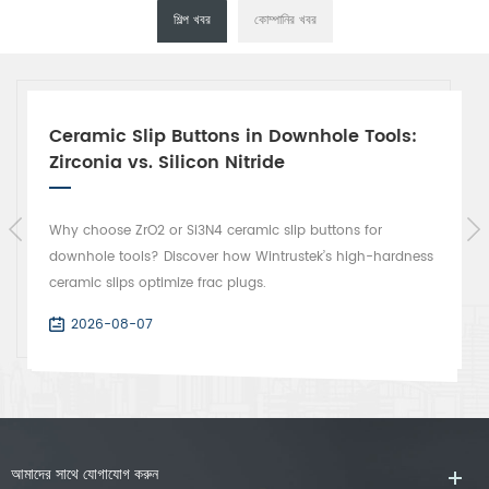
শিল্প খবর
কোম্পানির খবর
Ceramic Slip Buttons in Downhole Tools:
Zirconia vs. Silicon Nitride
Why choose ZrO2 or Si3N4 ceramic slip buttons for
downhole tools? Discover how Wintrustek’s high-hardness
ceramic slips optimize frac plugs.
2026-08-07
আমাদের সাথে যোগাযোগ করুন