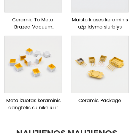
Ceramic To Metal
Maisto klasės keraminis
Brazed Vacuum
užpildymo siurblys
Feedtrough
Metalizuotas keraminis
Ceramic Package
dangtelis su nikeliu ir
auksu
NAUJIENOS NAUJIENOS