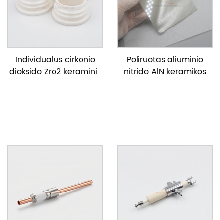
Individualus cirkonio
Poliruotas aliuminio
dioksido Zro2 keraminis
nitrido AlN keramikos
vamzdelis
lakštas