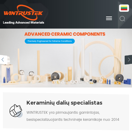
Keraminių dalių specialistas
WINTRUSTEK yra pirmaujantis gamintojas,
besispecializuojantis techninėje keramikoje nuo 2014
m. Kviečiame susisiekti su mumis, jei turite poreikių.