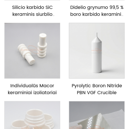
Silicio karbido SiC
Didelio grynumo 99,5 %
keraminis siurblio
boro karbido keraminis
velenas
diskas, skirtas neutronų
absorbcijai
Individualūs Macor
Pyrolytic Boron Nitride
keraminiai izoliatoriai
PBN VGF Crucible