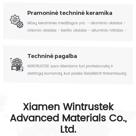
Pramoninė techninė keramika
Mūsų keraminės medžiagos yra: - aliuminio oksidas -
cirkonio oksidas - berilio oksidas - aliuminio nitridas -
boro nitridas - silicio nitridas - silicio karbidas - boro
karbidas.
Techninė pagalba
WINTRUSTEK savo klientams turi profesionalią ir
aistringą komandą, kuri padės išsiaiškinti tinkamiausią
sprendimą.
Xiamen Wintrustek
Advanced Materials Co.,
Ltd.