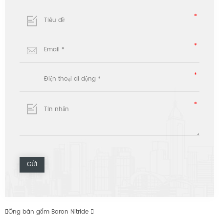

Ống bán gốm Boron Nitride
