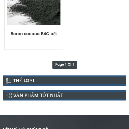
Boron cacbua B4C bột
Page 1 Of 1
THỂ LOẠI
SẢN PHẨM TỐT NHẤT