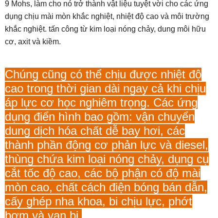
9 Mohs, làm cho nó trở thành vật liệu tuyệt vời cho các ứng
dụng chịu mài mòn khắc nghiệt, nhiệt độ cao và môi trường
khắc nghiệt. tấn công từ kim loại nóng chảy, dung môi hữu
cơ, axit và kiềm.
Chúng cũng có thể chịu được nhiệt độ
cao trong thời gian dài ngay cả khi chịu
áp lực cơ học nghiêm trọng. Các ứng
dụng điển hình bao gồm: vận chuyển
dung dịch hóa chất dễ bay hơi, các
thành phần động cơ phản lực và diesel,
thùng chứa kim loại nóng chảy, dụng cụ
cắt tốc độ cao, các bộ phận có độ mài
mòn cao, chất cách điện bóng bán dẫn,
cấy ghép nha khoa, bi chịu lực, phớt
bơm và van bi.