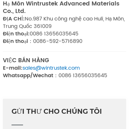
Hạ Môn Wintrustek Advanced Materials
Co., Ltd.
ĐỊA CHỈ:
No.987 Khu công nghệ cao Huli, Hạ Môn,
Trung Quốc 361009
Điện thoại:
0086 13656035645
Điện thoại：
0086-592-5716890
VIỆC BÁN HÀNG
E-mail:
sales@wintrustek.com
Whatsapp/Wechat：
0086 13656035645
GỬI THƯ CHO CHÚNG TÔI