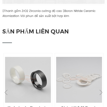

Thanh gốm ZrO2 Zirconia cường độ cao

Boron Nitride Ceramic
Atomization Vòi phun để sản xuất bột hợp kim
SẢN PHẨM LIÊN QUAN