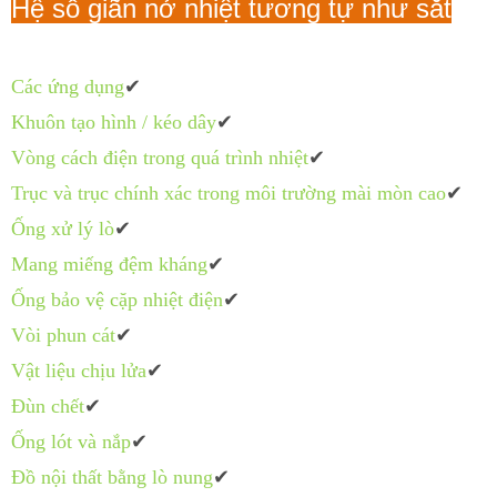
Hệ số giãn nở nhiệt tương tự như sắt
Các ứng dụng
✔
Khuôn tạo hình / kéo dây
✔
Vòng cách điện trong quá trình nhiệt
✔
Trục và trục chính xác trong môi trường mài mòn cao
✔
Ống xử lý lò
✔
Mang miếng đệm kháng
✔
Ống bảo vệ cặp nhiệt điện
✔
Vòi phun cát
✔
Vật liệu chịu lửa
✔
Đùn chết
✔
Ống lót và nắp
✔
Đồ nội thất bằng lò nung
✔