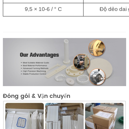
9,5 × 10-6 / ° C
Độ dẻo dai
Đóng gói & Vận chuyển