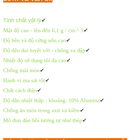
Tính chất vật lý
✔
Mật độ cao - lên đến 6,1 g / cm ^ 3
✔
Độ bền và độ cứng uốn cao
✔
Độ dẻo dai tuyệt vời - chống va đập
✔
Nhiệt độ sử dụng tối đa cao
✔
Chống mài mòn
✔
Hành vi ma sát tốt
✔
Chất cách điện
✔
Độ dẫn nhiệt thấp - khoảng. 10% Alumina
✔
Chống ăn mòn trong axit và kiềm
✔
Mô đun đàn hồi tương tự như thép
✔