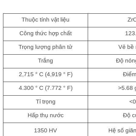
Thuộc tính vật liệu
Zr
Công thức hợp chất
123
Trọng lượng phân tử
Vẻ bề 
Trắng
Độ nón
2,715 ° C (4,919 ° ​​F)
Điểm
4.300 ° C (7.772 ° F)
>5.68 
Tỉ trọng
<0
Hấp thụ nước
Độ c
1350 HV
Hệ số giã