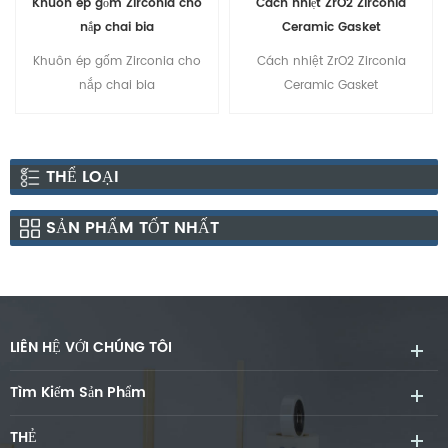
Khuôn ép gốm Zirconia cho
Cách nhiệt ZrO2 Zirconia
nắp chai bia
Ceramic Gasket
Khuôn ép gốm Zirconia cho
Cách nhiệt ZrO2 Zirconia
nắp chai bia
Ceramic Gasket
THỂ LOẠI
SẢN PHẨM TỐT NHẤT
LIÊN HỆ VỚI CHÚNG TÔI
Tìm Kiếm Sản Phẩm
THẺ