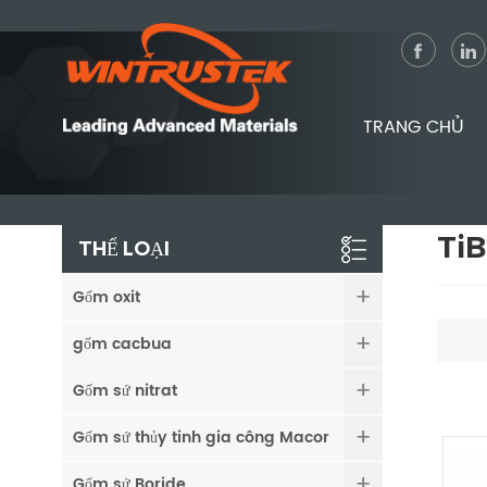
TRANG CHỦ
TiB
THỂ LOẠI
Gốm oxit
gốm cacbua
Gốm sứ nitrat
Gốm sứ thủy tinh gia công Macor
Gốm sứ Boride