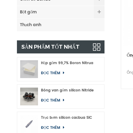
Bột gốm
Thạch anh
SẢN PHẨM TỐT NHẤT
Ốn
Hộp gốm 99,7% Boron Nitrua
Ống
ĐỌC THÊM
Bóng van gốm silicon Nitride
ĐỌC THÊM
Trục bơm silicon cacbua SiC
ĐỌC THÊM