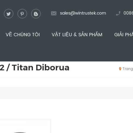
sales@wintrustek.com
008
VỀ CHÚNG TÔI
VẬT LIỆU & SẢN PHẨM
GIẢI PH
2 / Titan Diborua
Trang