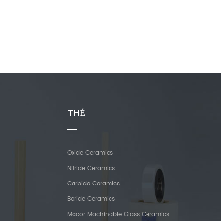
THẺ
Oxide Ceramics
Nitride Ceramics
Carbide Ceramics
Boride Ceramics
Macor Machinable Glass Ceramics