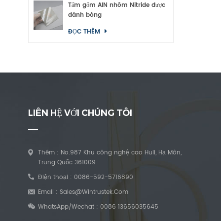
Tấm gốm AlN nhôm Nitride được
đánh bóng
ĐỌC THÊM
LIÊN HỆ VỚI CHÚNG TÔI
Thêm : No.987 Khu công nghệ cao Huli, Hạ Môn,
Trung Quốc 361009
Điện thoại :
0086-592-5716890
Email :
Sales@wintrustek.com
WhatsApp/Wechat :
0086 13656035645