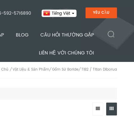
6-592-5716890
YÊU CẦU
Tiếng Việt
ÁP
BLOG
CÂU HỎI THƯỜNG GẶP
LIÊN HỆ VỚI CHÚNG TÔI
Vật Liệu & Sản Phẩm
Gốm Sứ Boride
TiB2 / Titan Diborua
/
/
/
 Chủ