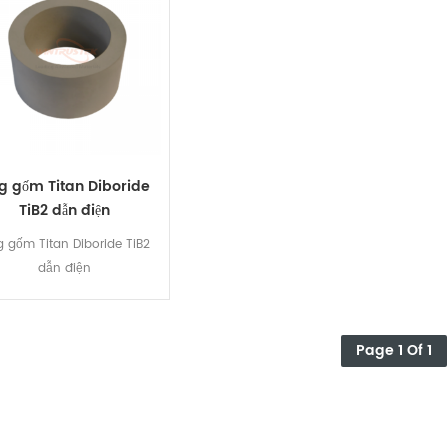
g gốm Titan Diboride
TiB2 dẫn điện
 gốm Titan Diboride TiB2
dẫn điện
Page 1 Of 1