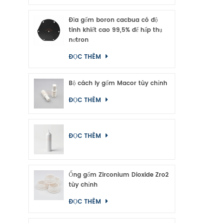
Đĩa gốm boron cacbua có độ
tinh khiết cao 99,5% để hấp thụ
nơtron
ĐỌC THÊM
Bộ cách ly gốm Macor tùy chỉnh
ĐỌC THÊM
ĐỌC THÊM
Ống gốm Zirconium Dioxide Zro2
tùy chỉnh
ĐỌC THÊM