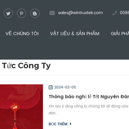
sales@wintrustek.com
008
VỀ CHÚNG TÔI
VẬT LIỆU & SẢN PHẨM
GIẢI PH
 Tức Công Ty
2024-02-05
Thông báo nghỉ lễ Tết Nguyên Đá
Xin lưu ý rằng công ty chúng tôi sẽ đóng cửa
đán.
ĐỌC THÊM