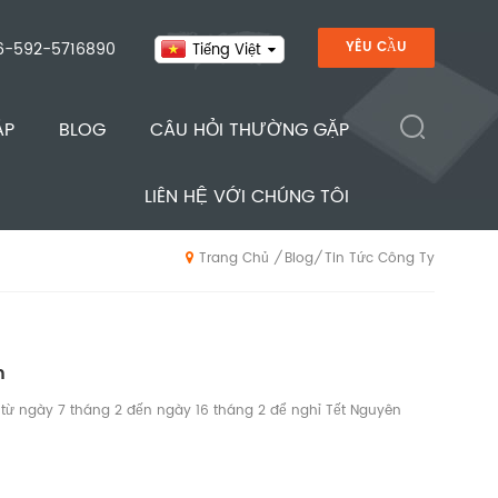
6-592-5716890
YÊU CẦU
Tiếng Việt
ÁP
BLOG
CÂU HỎI THƯỜNG GẶP
LIÊN HỆ VỚI CHÚNG TÔI
Blog
Tin Tức Công Ty
/
/
Trang Chủ
n
 từ ngày 7 tháng 2 đến ngày 16 tháng 2 để nghỉ Tết Nguyên