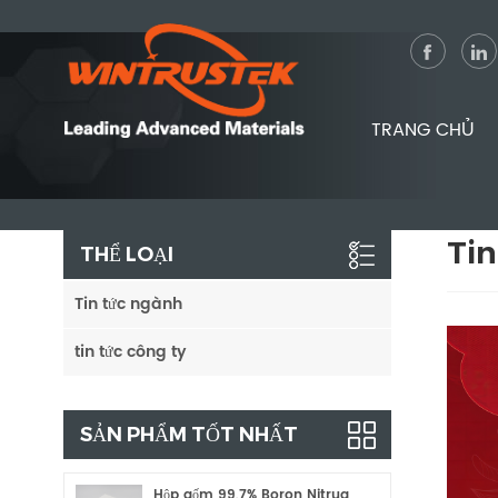
TRANG CHỦ
Tin
THỂ LOẠI
Tin tức ngành
tin tức công ty
SẢN PHẨM TỐT NHẤT
Hộp gốm 99,7% Boron Nitrua