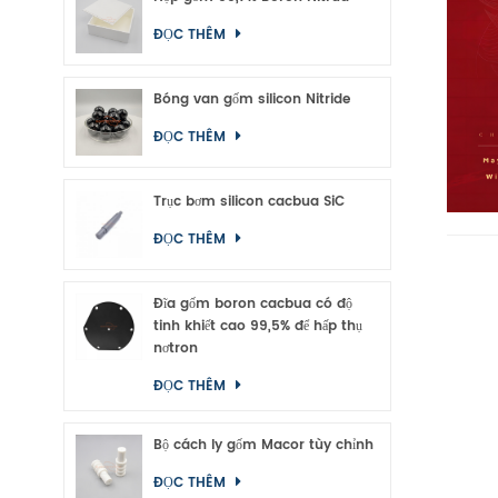
ĐỌC THÊM
Bóng van gốm silicon Nitride
ĐỌC THÊM
Trục bơm silicon cacbua SiC
ĐỌC THÊM
Đĩa gốm boron cacbua có độ
tinh khiết cao 99,5% để hấp thụ
nơtron
ĐỌC THÊM
Bộ cách ly gốm Macor tùy chỉnh
ĐỌC THÊM