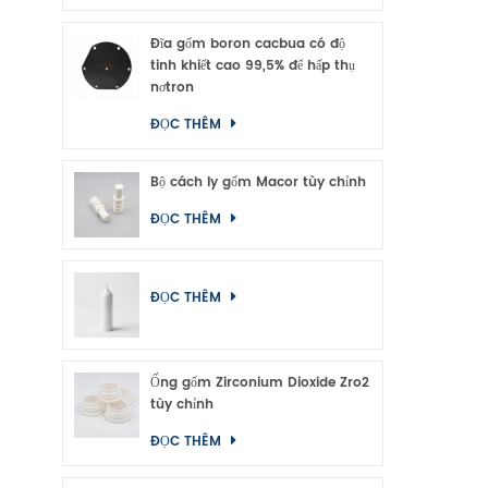
Đĩa gốm boron cacbua có độ
tinh khiết cao 99,5% để hấp thụ
nơtron
ĐỌC THÊM
Bộ cách ly gốm Macor tùy chỉnh
ĐỌC THÊM
ĐỌC THÊM
Ống gốm Zirconium Dioxide Zro2
tùy chỉnh
ĐỌC THÊM