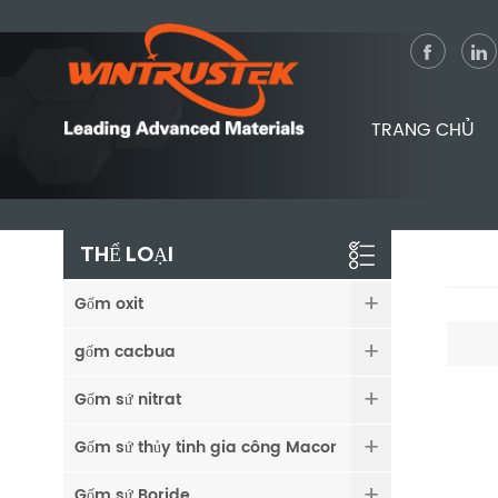
TRANG CHỦ
THỂ LOẠI
Gốm oxit
gốm cacbua
Gốm sứ nitrat
Gốm sứ thủy tinh gia công Macor
Gốm sứ Boride