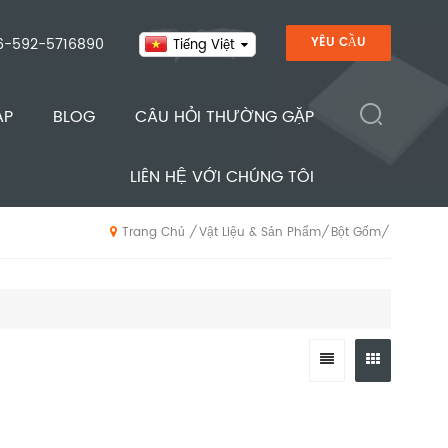
6-592-5716890
YÊU CẦU
Tiếng Việt
ÁP
BLOG
CÂU HỎI THƯỜNG GẶP
LIÊN HỆ VỚI CHÚNG TÔI
Vật Liệu & Sản Phẩm
Bột Gốm
/
/
/
Trang Chủ