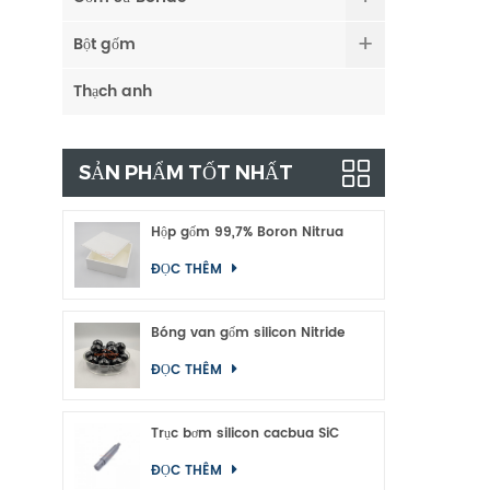
Bột gốm
Thạch anh
SẢN PHẨM TỐT NHẤT
Hộp gốm 99,7% Boron Nitrua
ĐỌC THÊM
Bóng van gốm silicon Nitride
ĐỌC THÊM
Trục bơm silicon cacbua SiC
ĐỌC THÊM