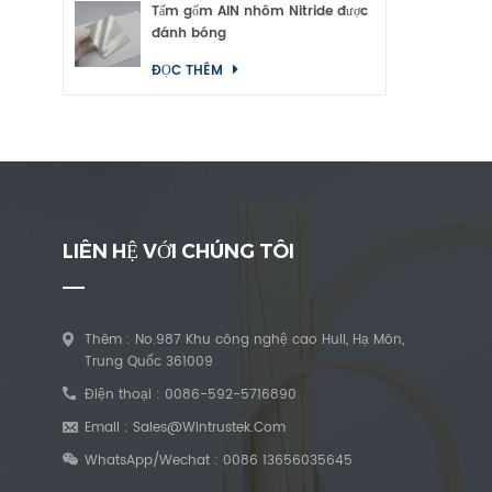
Tấm gốm AlN nhôm Nitride được
đánh bóng
ĐỌC THÊM
LIÊN HỆ VỚI CHÚNG TÔI
Thêm : No.987 Khu công nghệ cao Huli, Hạ Môn,
Trung Quốc 361009
Điện thoại :
0086-592-5716890
Email :
Sales@wintrustek.com
WhatsApp/Wechat :
0086 13656035645