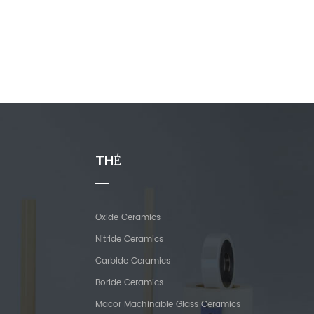
THẺ
Oxide Ceramics
Nitride Ceramics
Carbide Ceramics
Boride Ceramics
Macor Machinable Glass Ceramics