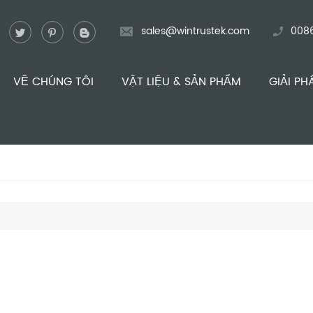
sales@wintrustek.com
008
VỀ CHÚNG TÔI
VẬT LIỆU & SẢN PHẨM
GIẢI PH