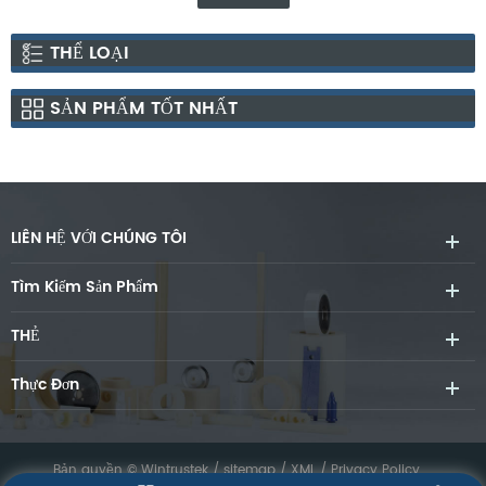
THỂ LOẠI
SẢN PHẨM TỐT NHẤT
LIÊN HỆ VỚI CHÚNG TÔI
Tìm Kiếm Sản Phẩm
THẺ
Thực Đơn
Bản quyền © Wintrustek /
sitemap
/
XML
/
Privacy Policy