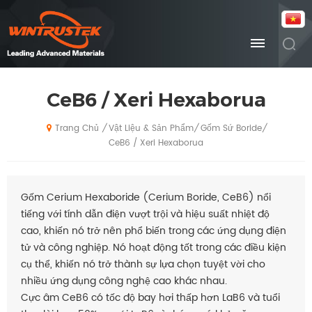
CeB6 / Xeri Hexaborua
Vật Liệu & Sản Phẩm
Gốm Sứ Boride
/
/
/
Trang Chủ
CeB6 / Xeri Hexaborua
Gốm Cerium Hexaboride (Cerium Boride, CeB6) nổi
tiếng với tính dẫn điện vượt trội và hiệu suất nhiệt độ
cao, khiến nó trở nên phổ biến trong các ứng dụng điện
tử và công nghiệp. Nó hoạt động tốt trong các điều kiện
cụ thể, khiến nó trở thành sự lựa chọn tuyệt vời cho
nhiều ứng dụng công nghệ cao khác nhau.
Cực âm CeB6 có tốc độ bay hơi thấp hơn LaB6 và tuổi