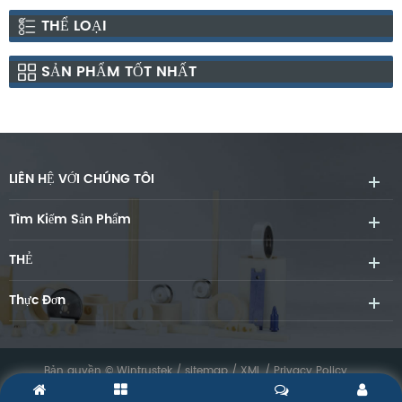
THỂ LOẠI
SẢN PHẨM TỐT NHẤT
LIÊN HỆ VỚI CHÚNG TÔI
Tìm Kiếm Sản Phẩm
THẺ
Thực Đơn
Bản quyền © Wintrustek /
sitemap
/
XML
/
Privacy Policy