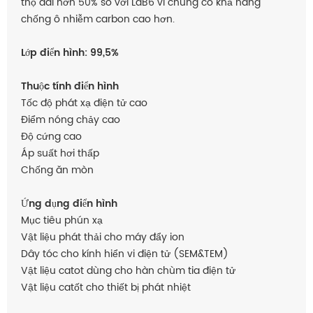
thọ dài hơn 50% so với LaB6 vì chúng có khả năng
chống ô nhiễm carbon cao hơn.
Lớp điển hình: 99,5%
Thuộc tính điển hình
Tốc độ phát xạ điện tử cao
Điểm nóng chảy cao
Độ cứng cao
Áp suất hơi thấp
Chống ăn mòn
Ứng dụng điển hình
Mục tiêu phún xạ
Vật liệu phát thải cho máy đẩy ion
Dây tóc cho kính hiển vi điện tử (SEM&TEM)
Vật liệu catot dùng cho hàn chùm tia điện tử
Vật liệu catốt cho thiết bị phát nhiệt