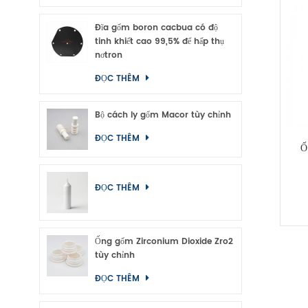
Đĩa gốm boron cacbua có độ
tinh khiết cao 99,5% để hấp thụ
nơtron
ĐỌC THÊM
Bộ cách ly gốm Macor tùy chỉnh
ĐỌC THÊM
Ố
ĐỌC THÊM
Ống gốm Zirconium Dioxide Zro2
tùy chỉnh
ĐỌC THÊM