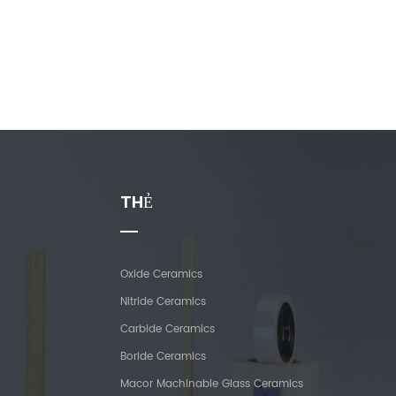
THẺ
Oxide Ceramics
Nitride Ceramics
Carbide Ceramics
Boride Ceramics
Macor Machinable Glass Ceramics