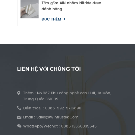
Tấm gốm AlN nhôm Nitride được
đánh bóng
ĐỌC THÊM
LIÊN HỆ VỚI CHÚNG TÔI
Thêm : No.987 Khu công nghệ cao Huli, Hạ Môn,
Trung Quốc 361009
Điện thoại :
0086-592-5716890
Email :
Sales@wintrustek.com
WhatsApp/Wechat :
0086 13656035645