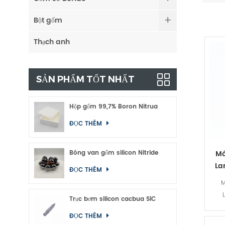
Bột gốm
Thạch anh
SẢN PHẨM TỐT NHẤT
Hộp gốm 99,7% Boron Nitrua
ĐỌC THÊM
Bóng van gốm silicon Nitride
Má
La
ĐỌC THÊM
M
Trục bơm silicon cacbua SiC
ĐỌC THÊM