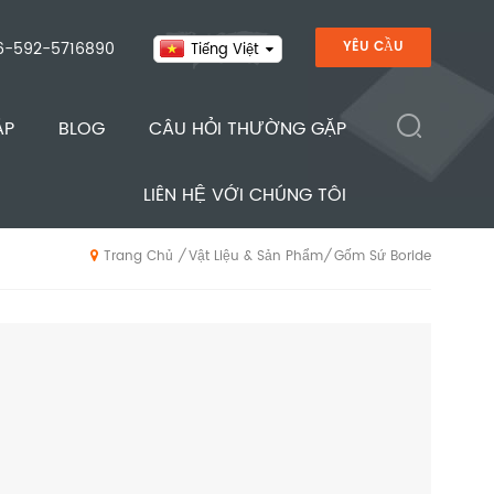
6-592-5716890
YÊU CẦU
Tiếng Việt
ÁP
BLOG
CÂU HỎI THƯỜNG GẶP
LIÊN HỆ VỚI CHÚNG TÔI
Vật Liệu & Sản Phẩm
Gốm Sứ Boride
/
/
Trang Chủ