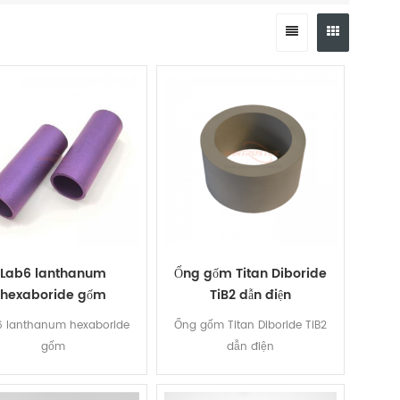
Lab6 lanthanum
Ống gốm Titan Diboride
hexaboride gốm
TiB2 dẫn điện
6 lanthanum hexaboride
Ống gốm Titan Diboride TiB2
gốm
dẫn điện