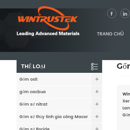
TRANG CHỦ
Gố
THỂ LOẠI
Gốm oxit
gốm cacbua
Win
Xer
Gốm sứ nitrat
Lan
Gốm
Gốm sứ thủy tinh gia công Macor
Gốm sứ Boride