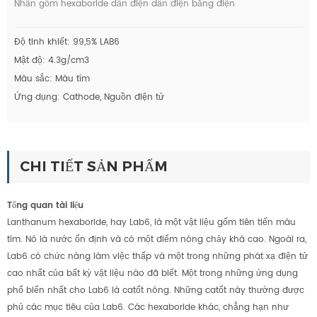
Nhẫn gốm hexaboride dẫn điện dẫn điện bằng điện
Độ tinh khiết: 99,5% LAB6
Mật độ: 4.3g/cm3
Màu sắc: Màu tím
Ứng dụng: Cathode, Nguồn điện tử
CHI TIẾT SẢN PHẨM
Tổng quan tài liệu
Lanthanum hexaboride, hay Lab6, là một vật liệu gốm tiên tiến màu
tím. Nó là nước ổn định và có một điểm nóng chảy khá cao. Ngoài ra,
Lab6 có chức năng làm việc thấp và một trong những phát xạ điện tử
cao nhất của bất kỳ vật liệu nào đã biết. Một trong những ứng dụng
phổ biến nhất cho Lab6 là catốt nóng. Những catốt này thường được
phủ các mục tiêu của Lab6. Các hexaboride khác, chẳng hạn như