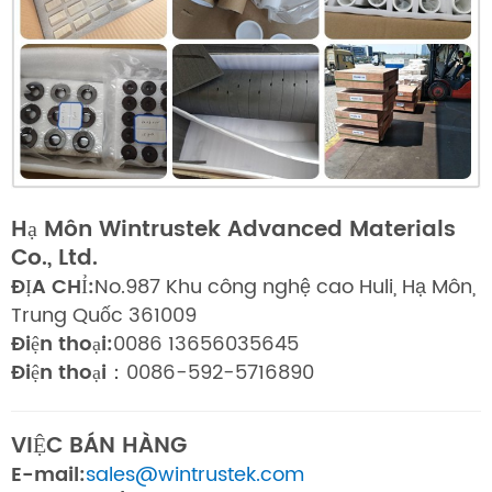
Hạ Môn Wintrustek Advanced Materials
Co., Ltd.
ĐỊA CHỈ:
No.987 Khu công nghệ cao Huli, Hạ Môn,
Trung Quốc 361009
Điện thoại:
0086 13656035645
Điện thoại：
0086-592-5716890
VIỆC BÁN HÀNG
E-mail:
sales@wintrustek.com