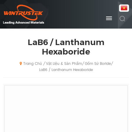
LaB6 / Lanthanum
Hexaboride
Vật Liệu & Sản Phẩm
Gốm Sứ Boride
/
/
/
Trang Chủ
LaB6 / Lanthanum Hexaboride