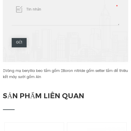

Vàng mạ beryllia beo tấm gốm

Boron nitride gốm setter tấm để thiêu
kết máy sưởi gốm Aln
SẢN PHẨM LIÊN QUAN