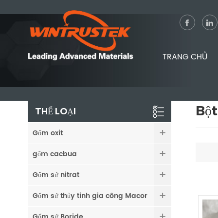
TRANG CHỦ
Bột
THỂ LOẠI
Gốm oxit
gốm cacbua
Gốm sứ nitrat
Gốm sứ thủy tinh gia công Macor
Gốm sứ Boride