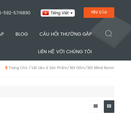
6-592-5716890
YÊU CẦU
Tiếng Việt
ÁP
BLOG
CÂU HỎI THƯỜNG GẶP
LIÊN HỆ VỚI CHÚNG TÔI
Vật Liệu & Sản Phẩm
Bột Gốm
Bột Nitrat Boron
/
/
/
Trang Chủ