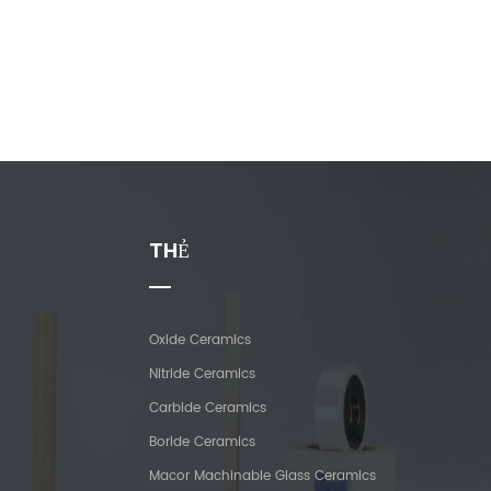
THẺ
Oxide Ceramics
Nitride Ceramics
Carbide Ceramics
Boride Ceramics
Macor Machinable Glass Ceramics