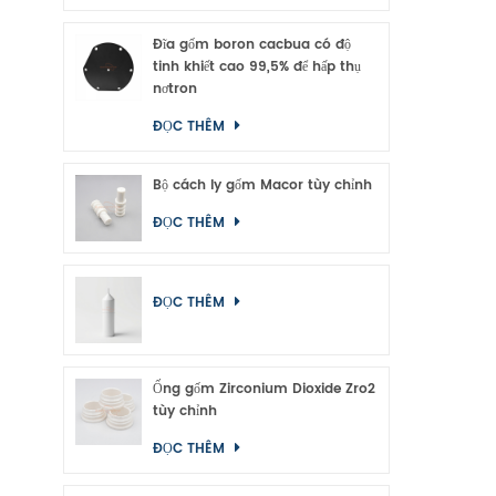
Đĩa gốm boron cacbua có độ
tinh khiết cao 99,5% để hấp thụ
nơtron
ĐỌC THÊM
Bộ cách ly gốm Macor tùy chỉnh
ĐỌC THÊM
ĐỌC THÊM
Ống gốm Zirconium Dioxide Zro2
tùy chỉnh
ĐỌC THÊM