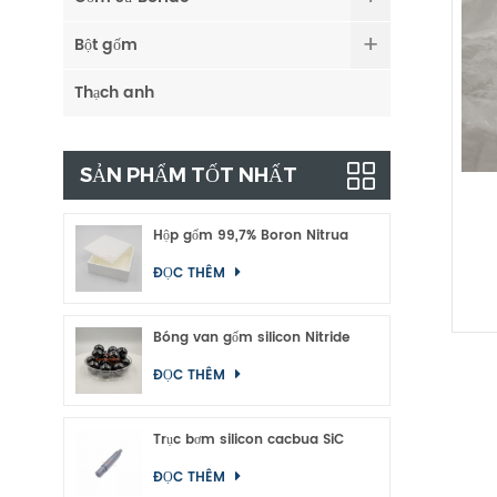
Bột gốm
Thạch anh
SẢN PHẨM TỐT NHẤT
Hộp gốm 99,7% Boron Nitrua
ĐỌC THÊM
Bóng van gốm silicon Nitride
ĐỌC THÊM
Trục bơm silicon cacbua SiC
ĐỌC THÊM