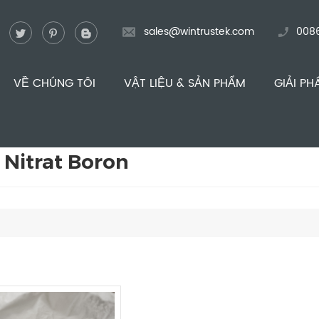
sales@wintrustek.com
008
VỀ CHÚNG TÔI
VẬT LIỆU & SẢN PHẨM
GIẢI PH
 Nitrat Boron