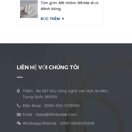
Tấm gốm AlN nhôm Nitride được
đánh bóng
ĐỌC THÊM
LIÊN HỆ VỚI CHÚNG TÔI
Thêm : No.987 Khu công nghệ cao Huli, Hạ Môn,
Trung Quốc 361009
Điện thoại :
0086-592-5716890
Email :
Sales@wintrustek.com
WhatsApp/Wechat :
0086 13656035645