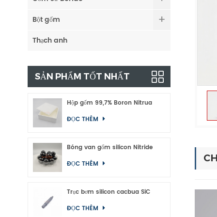
Bột gốm
Thạch anh
SẢN PHẨM TỐT NHẤT
Hộp gốm 99,7% Boron Nitrua
ĐỌC THÊM
Bóng van gốm silicon Nitride
CH
ĐỌC THÊM
Trục bơm silicon cacbua SiC
ĐỌC THÊM