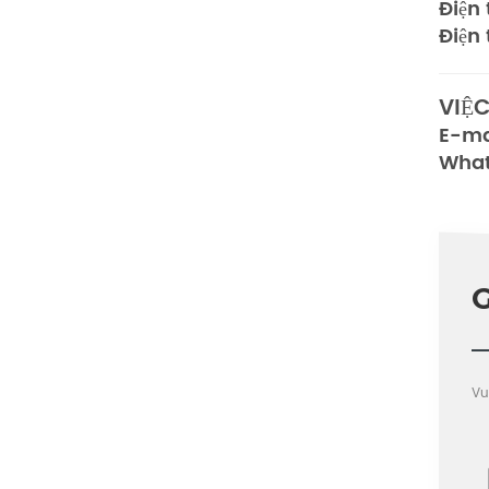
Điện 
Điện
VIỆ
E-ma
Wha
Vu