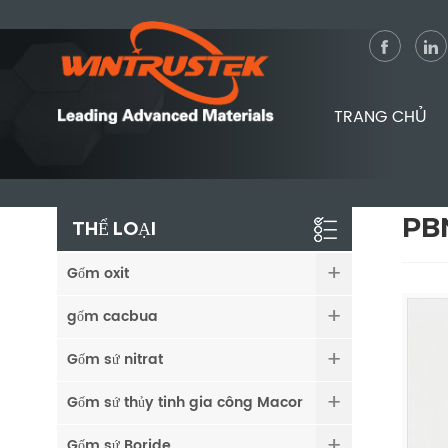
TRANG CHỦ
PBN
THỂ LOẠI
Gốm oxit
gốm cacbua
Gốm sứ nitrat
Gốm sứ thủy tinh gia công Macor
Gốm sứ Boride