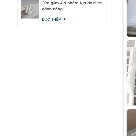
Tấm gốm AlN nhôm Nitride được
đánh bóng
ĐỌC THÊM