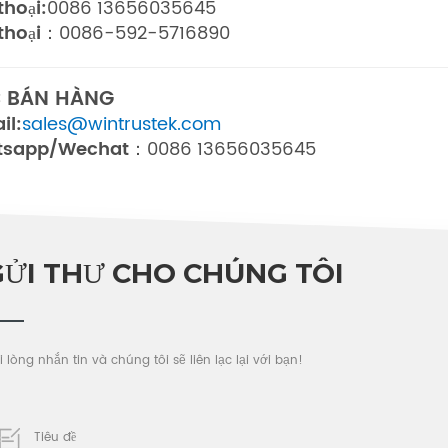
thoại:
0086 13656035645
 thoại：
0086-592-5716890
C BÁN HÀNG
il:
sales@wintrustek.com
tsapp/Wechat：
0086 13656035645
GỬI THƯ CHO CHÚNG TÔI
i lòng nhắn tin và chúng tôi sẽ liên lạc lại với bạn!