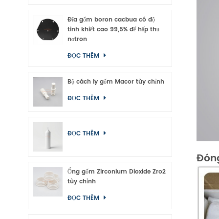
Đĩa gốm boron cacbua có độ
tinh khiết cao 99,5% để hấp thụ
nơtron
ĐỌC THÊM
Bộ cách ly gốm Macor tùy chỉnh
ĐỌC THÊM
ĐỌC THÊM
Đóng
Ống gốm Zirconium Dioxide Zro2
tùy chỉnh
ĐỌC THÊM