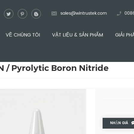
sales@wintrustek.com
008
VỀ CHÚNG TÔI
VẬT LIỆU & SẢN PHẨM
GIẢI PH
 / Pyrolytic Boron Nitride
NHẬN GIÁ