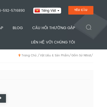
6-592-5716890
YÊU CẦU
Tiếng Việt
ÁP
BLOG
CÂU HỎI THƯỜNG GẶP
LIÊN HỆ VỚI CHÚNG TÔI
Vật Liệu & Sản Phẩm
Gốm Sứ Nitrat
/
/
/
Trang Chủ