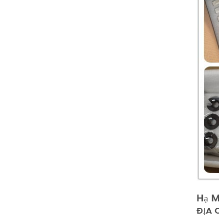
Hạ M
ĐỊA 