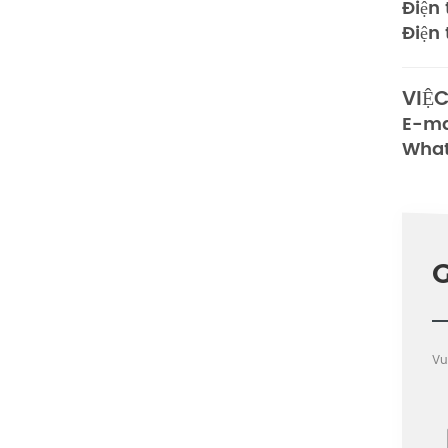
Điện 
Điện
VIỆ
E-ma
Wha
Vu