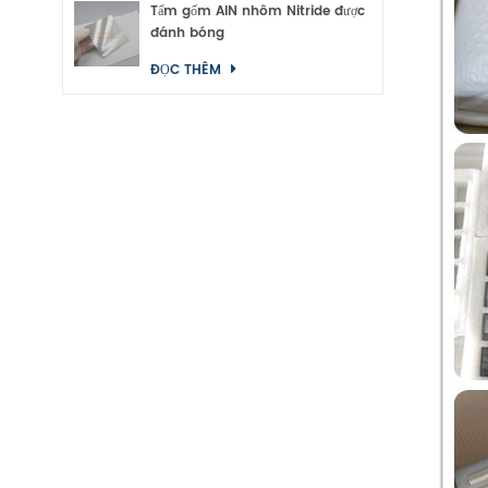
Tấm gốm AlN nhôm Nitride được
đánh bóng
ĐỌC THÊM