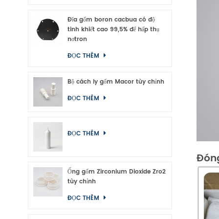
Đĩa gốm boron cacbua có độ
tinh khiết cao 99,5% để hấp thụ
nơtron
ĐỌC THÊM
Bộ cách ly gốm Macor tùy chỉnh
ĐỌC THÊM
ĐỌC THÊM
Đóng
Ống gốm Zirconium Dioxide Zro2
tùy chỉnh
ĐỌC THÊM