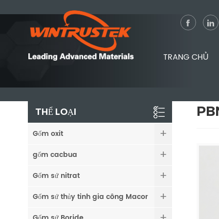
TRANG CHỦ
PBN
THỂ LOẠI
Gốm oxit
gốm cacbua
Gốm sứ nitrat
Gốm sứ thủy tinh gia công Macor
Gốm sứ Boride