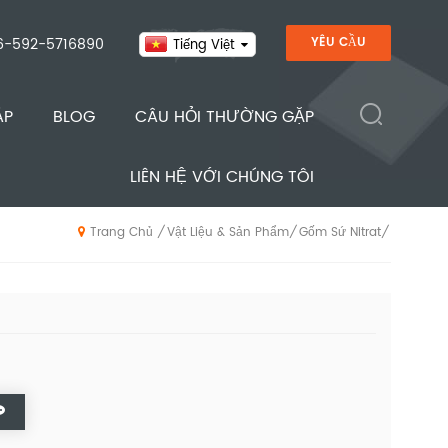
6-592-5716890
YÊU CẦU
Tiếng Việt
ÁP
BLOG
CÂU HỎI THƯỜNG GẶP
LIÊN HỆ VỚI CHÚNG TÔI
Vật Liệu & Sản Phẩm
Gốm Sứ Nitrat
/
/
/
Trang Chủ