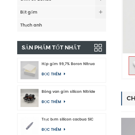
Bột gốm
Thạch anh
SẢN PHẨM TỐT NHẤT
Hộp gốm 99,7% Boron Nitrua
ĐỌC THÊM
Bóng van gốm silicon Nitride
CH
ĐỌC THÊM
Trục bơm silicon cacbua SiC
ĐỌC THÊM