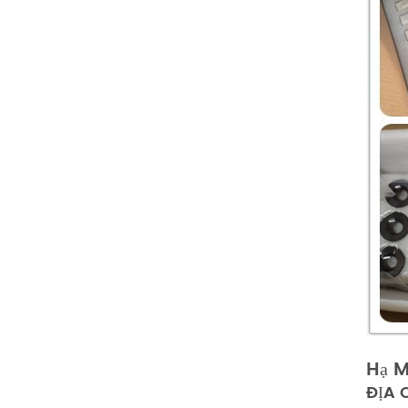
Hạ M
ĐỊA 