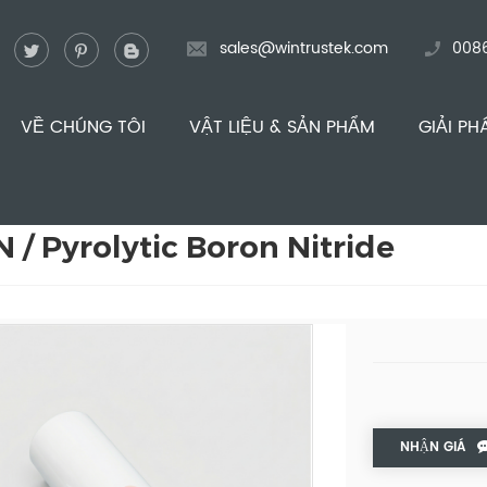
sales@wintrustek.com
008
VỀ CHÚNG TÔI
VẬT LIỆU & SẢN PHẨM
GIẢI PH
 / Pyrolytic Boron Nitride
NHẬN GIÁ