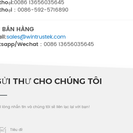
thoại:
0086 13656035645
 thoại：
0086-592-5716890
C BÁN HÀNG
il:
sales@wintrustek.com
tsapp/Wechat：
0086 13656035645
GỬI THƯ CHO CHÚNG TÔI
i lòng nhắn tin và chúng tôi sẽ liên lạc lại với bạn!