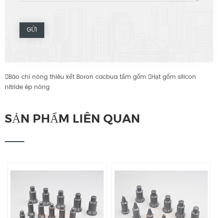

Báo chí nóng thiêu kết Boron cacbua tấm gốm

Hạt gốm silicon
nitride ép nóng
SẢN PHẨM LIÊN QUAN