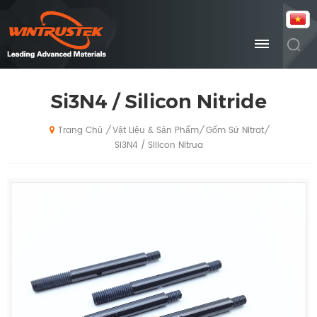
Si3N4 / Silicon Nitride
Vật Liệu & Sản Phẩm
Gốm Sứ Nitrat
/
/
/
Trang Chủ
Si3N4 / Silicon Nitrua