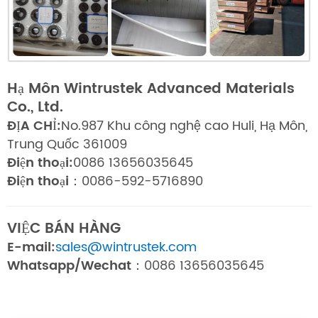
Hạ Môn Wintrustek Advanced Materials
Co., Ltd.
ĐỊA CHỈ:
No.987 Khu công nghệ cao Huli, Hạ Môn,
Trung Quốc 361009
Điện thoại:
0086 13656035645
Điện thoại：
0086-592-5716890
VIỆC BÁN HÀNG
E-mail:
sales@wintrustek.com
Whatsapp/Wechat：
0086 13656035645