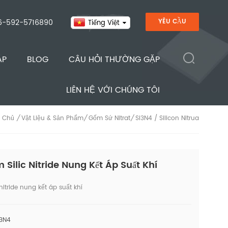
6-592-5716890
YÊU CẦU
Tiếng Việt
ÁP
BLOG
CÂU HỎI THƯỜNG GẶP
LIÊN HỆ VỚI CHÚNG TÔI
Vật Liệu & Sản Phẩm
Gốm Sứ Nitrat
Si3N4 / Silicon Nitrua
/
/
/
 Chủ
 Silic Nitride Nung Kết Áp Suất Khí
nitride nung kết áp suất khí
i3N4