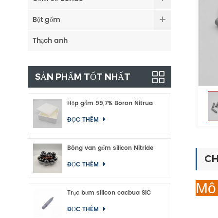
Bột gốm
Thạch anh
SẢN PHẨM TỐT NHẤT
Hộp gốm 99,7% Boron Nitrua
ĐỌC THÊM
Bóng van gốm silicon Nitride
CH
ĐỌC THÊM
Mô
Trục bơm silicon cacbua SiC
ĐỌC THÊM