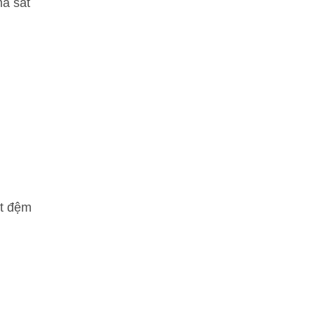
ma sát
ặt đệm