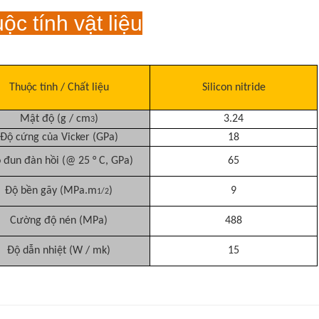
ộc tính vật liệu
Thuộc tính / Chất liệu
Silicon nitride
Mật độ (g / cm
)
3.24
3
Độ cứng của Vicker (GPa)
18
đun đàn hồi (@ 25 ° C, GPa)
65
Độ bền gãy (MPa.m
)
9
1/2
Cường độ nén (MPa)
488
Độ dẫn nhiệt (W / mk)
15