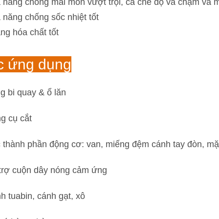
 năng chống mài mòn vượt trội, cả chế độ va chạm và 
 năng chống sốc nhiệt tốt
ng hóa chất tốt
c ứng dụng
g bi quay & ổ lăn
g cụ cắt
 thành phần động cơ: van, miếng đệm cánh tay đòn, m
trợ cuộn dây nóng cảm ứng
h tuabin, cánh gạt, xô