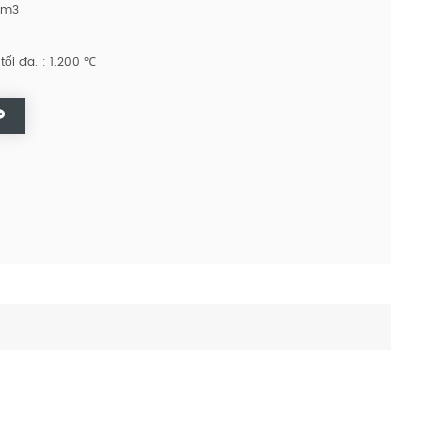
 cm3
tối đa. : 1.200 ℃