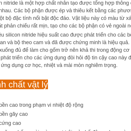
on nitride là một hợp chất nhân tạo được tổng hợp thô
nhau. Các bộ phận được ép và thiêu kết bằng các phương
ột bộ đặc tính nổi bật độc đáo. Vật liệu này có màu từ
t phản chiếu rất mịn, tạo cho các bộ phận có vẻ ngoài nổ
iệu silicon nitride hiệu suất cao được phát triển cho cá
an và bộ theo cam và đã được chứng minh là hiệu quả.
xuống đủ để làm cho gốm trở nên khả thi trong động cơ 
phát triển cho các ứng dụng đòi hỏi độ tin cậy cao này
 ứng dụng cơ học, nhiệt và mài mòn nghiêm trọng.
h chất vật lý
bền cao trong phạm vi nhiệt độ rộng
bền gãy cao
cứng cao