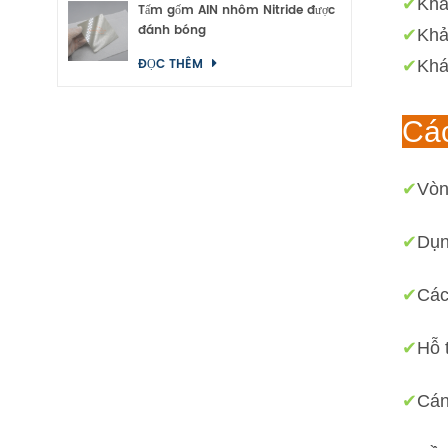
✔
Khả
Tấm gốm AlN nhôm Nitride được
đánh bóng
✔
Khả
ĐỌC THÊM
✔
Khá
Cá
✔
Vòn
✔
Dụn
✔
Các
✔
Hỗ 
✔
Cán