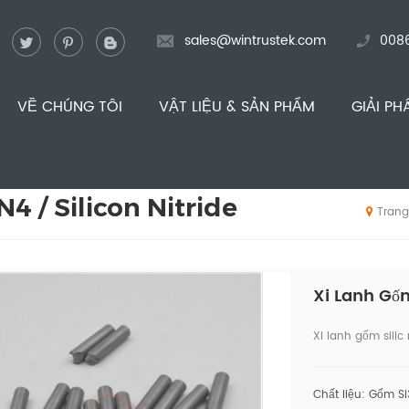
sales@wintrustek.com
008
VỀ CHÚNG TÔI
VẬT LIỆU & SẢN PHẨM
GIẢI PH
N4 / Silicon Nitride
Trang
Xi Lanh Gốm
Xi lanh gốm silic 
Chất liệu: Gốm S