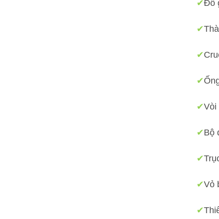
✔
Đồ 
✔
Thà
✔
Cru
✔
Ống
✔
Vòi
✔
Bộ 
✔
Trụ
✔
Vỏ 
✔
Thi