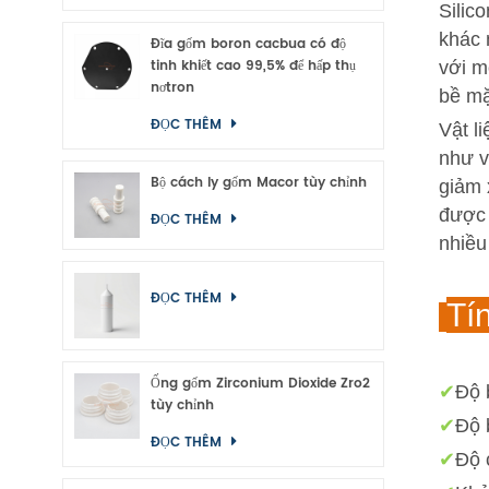
Silic
khác 
Đĩa gốm boron cacbua có độ
tinh khiết cao 99,5% để hấp thụ
với m
nơtron
bề mặ
ĐỌC THÊM
Vật l
như v
Bộ cách ly gốm Macor tùy chỉnh
giảm 
được 
ĐỌC THÊM
nhiều
ĐỌC THÊM
Tín
Ống gốm Zirconium Dioxide Zro2
✔
Độ 
tùy chỉnh
✔
Độ 
ĐỌC THÊM
✔
Độ 