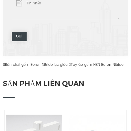

Bàn chải gốm Boron Nitride lục giác

Tay áo gốm HBN Boron Nitride
SẢN PHẨM LIÊN QUAN