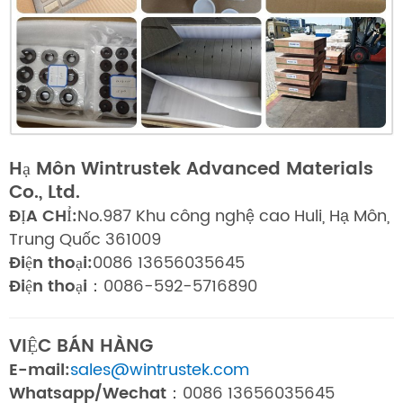
Hạ Môn Wintrustek Advanced Materials
Co., Ltd.
ĐỊA CHỈ:
No.987 Khu công nghệ cao Huli, Hạ Môn,
Trung Quốc 361009
Điện thoại:
0086 13656035645
Điện thoại：
0086-592-5716890
VIỆC BÁN HÀNG
E-mail:
sales@wintrustek.com
Whatsapp/Wechat：
0086 13656035645