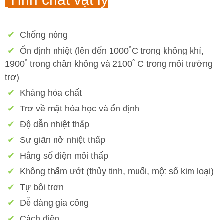
✔
Chống nóng
✔
Ổn định nhiệt (lên đến 1000˚C trong không khí,
1900˚ trong chân không và 2100˚ C trong môi trường
trơ)
✔
Kháng hóa chất
✔
Trơ về mặt hóa học và ổn định
✔
Độ dẫn nhiệt thấp
✔
Sự giãn nở nhiệt thấp
✔
Hằng số điện môi thấp
✔
Không thấm ướt (thủy tinh, muối, một số kim loại)
✔
Tự bôi trơn
✔
Dễ dàng gia công
✔
Cách điện