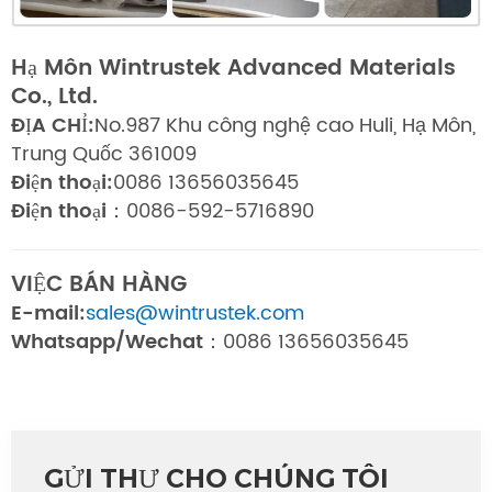
Hạ Môn Wintrustek Advanced Materials
Co., Ltd.
ĐỊA CHỈ:
No.987 Khu công nghệ cao Huli, Hạ Môn,
Trung Quốc 361009
Điện thoại:
0086 13656035645
Điện thoại：
0086-592-5716890
VIỆC BÁN HÀNG
E-mail:
sales@wintrustek.com
Whatsapp/Wechat：
0086 13656035645
GỬI THƯ CHO CHÚNG TÔI