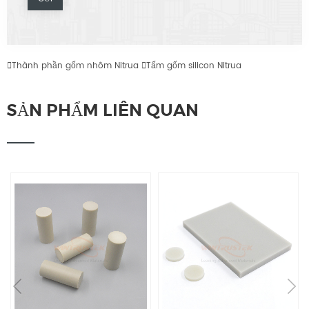

Thành phần gốm nhôm Nitrua

Tấm gốm silicon Nitrua
SẢN PHẨM LIÊN QUAN