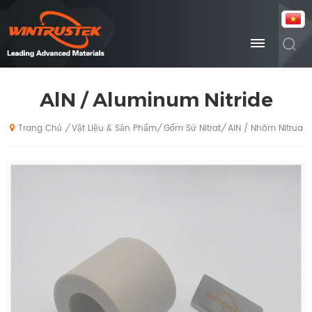
AlN / Aluminum Nitride
Vật Liệu & Sản Phẩm
Gốm Sứ Nitrat
AlN / Nhôm Nitrua
/
/
/
Trang Chủ