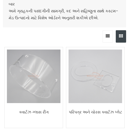
બાર
અમે ગ્રાહકની પસંદગીની સામગ્રી, કદ અને સહિષ્ણુતા સાથે કસ્ટમ-
મેડ ઉત્પાદનો માટે વિશેષ ઓર્ડરને અનુસરી શકીએ છીએ.
ક્વાર્ટઝ ગ્લાસ રીંગ
પરિપત્ર અને ચોરસ ક્વાર્ટઝ પ્લેટ