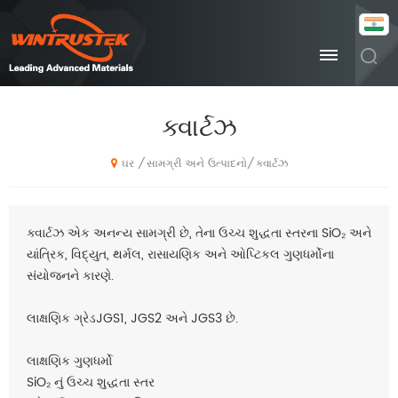
ક્વાર્ટઝ
સામગ્રી અને ઉત્પાદનો
ક્વાર્ટઝ
/
/
ઘર
ક્વાર્ટઝ એક અનન્ય સામગ્રી છે, તેના ઉચ્ચ શુદ્ધતા સ્તરના SiO₂ અને
યાંત્રિક, વિદ્યુત, થર્મલ, રાસાયણિક અને ઓપ્ટિકલ ગુણધર્મોના
સંયોજનને કારણે.
લાક્ષણિક ગ્રેડ
JGS1, JGS2 અને JGS3 છે.
લાક્ષણિક ગુણધર્મો
SiO₂ નું ઉચ્ચ શુદ્ધતા સ્તર