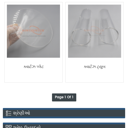
ક્વાર્ટઝ પ્લેટ
ક્વાર્ટઝ ટ્યુબ
Page 1 Of 1
શ્રેણીઓ
શ્રેષ્ઠ ઉત્પાદનો