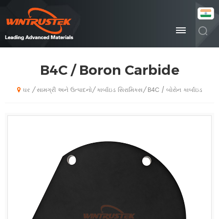
B4C / Boron Carbide
સામગ્રી અને ઉત્પાદનો
કાર્બાઇડ સિરામિક્સ
B4C / બોરોન કાર્બાઇડ
/
/
/
ઘર