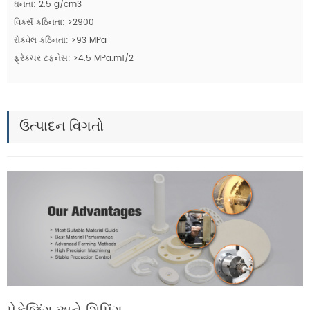
ઘનતા: 2.5 g/cm3
વિકર્સ કઠિનતા: ≥2900
રોકવેલ કઠિનતા: ≥93 MPa
ફ્રેક્ચર ટફનેસ: ≥4.5 MPa.m1/2
ઉત્પાદન વિગતો