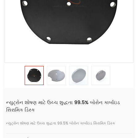
ન્યુટ્રોન શોષણ માટે ઉચ્ચ શુદ્ધતા 99.5% બોરોન કાર્બાઇડ
સિરામિક ડિસ્ક
ન્યુટ્રોન શોષણ માટે ઉચ્ચ શુદ્ધતા 99.5% બોરોન કાર્બાઇડ સિરામિક ડિસ્ક