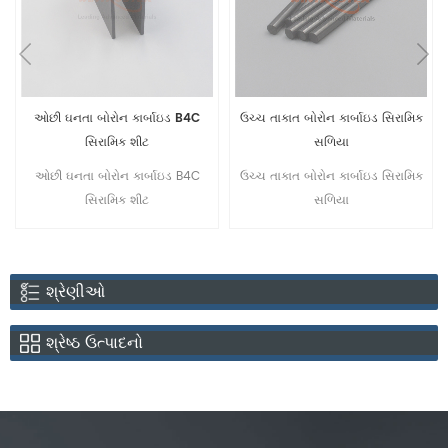
ઓછી ઘનતા બોરોન કાર્બાઇડ B4C
ઉચ્ચ તાકાત બોરોન કાર્બાઇડ સિરામિક
સિરામિક શીટ
સળિયા
ઓછી ઘનતા બોરોન કાર્બાઇડ B4C
ઉચ્ચ તાકાત બોરોન કાર્બાઇડ સિરામિક
સિરામિક શીટ
સળિયા
શ્રેણીઓ
શ્રેષ્ઠ ઉત્પાદનો