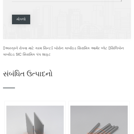

અસ્ત્રને રોકવા માટે ગરમ સિન્ટર્ડ બોરોન કાર્બાઇડ સિરામિક આર્મર પ્લેટ

સિલિકોન
કાર્બાઇડ SiC સિરામિક પંપ શાફ્ટ
સંબંધિત ઉત્પાદનો