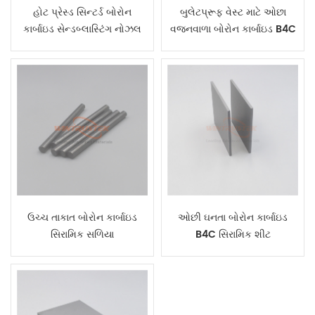
હોટ પ્રેસ્ડ સિન્ટર્ડ બોરોન
બુલેટપ્રૂફ વેસ્ટ માટે ઓછા
કાર્બાઇડ સેન્ડબ્લાસ્ટિંગ નોઝલ
વજનવાળા બોરોન કાર્બાઇડ B4C
સિરામિક હેક્સાગોન ટાઇલ્સ
ઉચ્ચ તાકાત બોરોન કાર્બાઇડ
ઓછી ઘનતા બોરોન કાર્બાઇડ
સિરામિક સળિયા
B4C સિરામિક શીટ