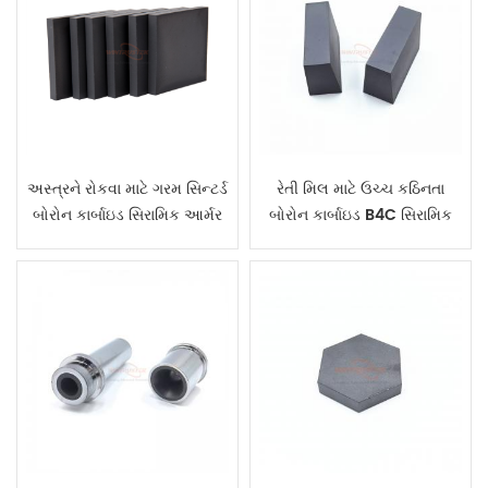
અસ્ત્રને રોકવા માટે ગરમ સિન્ટર્ડ
રેતી મિલ માટે ઉચ્ચ કઠિનતા
બોરોન કાર્બાઇડ સિરામિક આર્મર
બોરોન કાર્બાઇડ B4C સિરામિક
પ્લેટ
બ્લોક