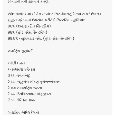
શોષવાની તેની ક્ષમતાને કારણે.
Wintrustek માં બોરોન કાર્બાઇડ સિરામિક્સનું ઉત્પાદન કરે છે
ત્રણ
શુદ્ધતા ગ્રેડ
અને ઉપયોગ કરીને
બે સિન્ટરિંગ પદ્ધતિઓ
:
96% (દબાણ રહિત સિન્ટરિંગ)
98% (હોટ પ્રેસ સિન્ટરિંગ)
99.5% ન્યુક્લિયર ગ્રેડ (હોટ પ્રેસ સિન્ટરિંગ)
લાક્ષણિક ગુણધર્મો
ઓછી ઘનતા
અસાધારણ કઠિનતા
ઉચ્ચ ગલનબિંદુ
ઉચ્ચ ન્યુટ્રોન શોષણ ક્રોસ-સેક્શન
ઉત્તમ રાસાયણિક જડતા
ઉચ્ચ સ્થિતિસ્થાપક મોડ્યુલસ
ઉચ્ચ બેન્ડિંગ તાકાત
લાક્ષણિક એપ્લિકેશનો