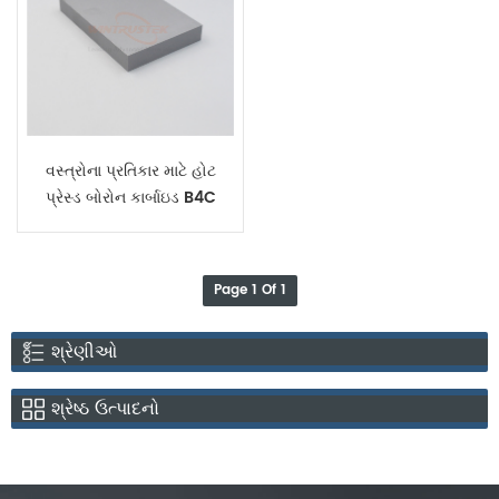
વસ્ત્રોના પ્રતિકાર માટે હોટ
પ્રેસ્ડ બોરોન કાર્બાઇડ B4C
સિરામિક બ્લોક
Page 1 Of 1
શ્રેણીઓ
શ્રેષ્ઠ ઉત્પાદનો