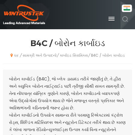
B4C / બોરોન કાર્બાઇડ
સામગ્રી અને ઉત્પાદનો
કાર્બાઇડ સિરામિક્સ
B4C / બોરોન કાર્બાઇડ
/
/
/
ઘર
બોરોન કાર્બાઈડ (B4C), જે બ્લેક ડાયમંડ તરીકે જાણીતું છે, તે હીરા
અને ક્યુબિક બોરોન નાઈટ્રાઈડ પછી ત્રીજી સૌથી સખત સામગ્રી છે.
તેના નોંધપાત્ર યાંત્રિક ગુણોને કારણે, બોરોન કાર્બાઇડનો વ્યાપકપણે
એવા ઉદ્યોગોમાં ઉપયોગ થાય છે જેને મજબૂત વસ્ત્રો પ્રતિકાર અને
અસ્થિભંગની કઠિનતાની જરૂર હોય છે.
બોરોન કાર્બાઈડનો ઉપયોગ સામાન્ય રીતે પરમાણુ રિએક્ટરમાં કંટ્રોલ
રોડ્સ, શિલ્ડિંગ મટિરિયલ્સ અને ન્યુટ્રોન ડિટેક્ટર તરીકે થાય છે કારણ
કે લાંબા ગાળાના રેડિયોન્યુક્લાઈડ્સ ઉત્પન્ન કર્યા વિના ન્યુટ્રોનને