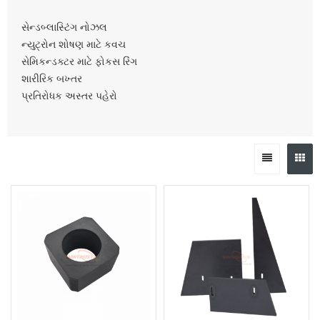
સેન્ડબ્લાસ્ટિંગ નોઝલ
ન્યુટ્રોન શોષણ માટે કવચ
સેમિકન્ડક્ટર માટે ફોકસ રિંગ
શારીરિક બખ્તર
પ્રતિરોધક અસ્તર પહેરો