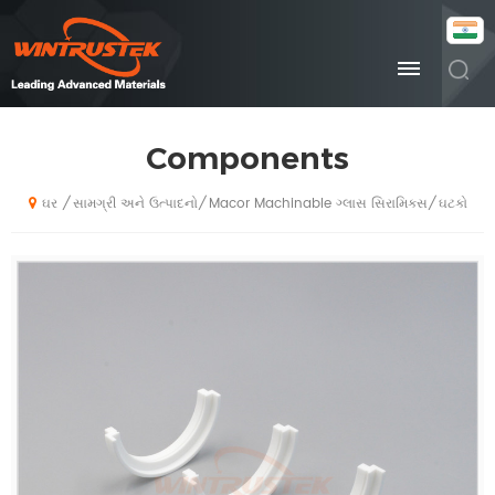
Components
સામગ્રી અને ઉત્પાદનો
Macor Machinable ગ્લાસ સિરામિક્સ
ઘટકો
/
/
/
ઘર