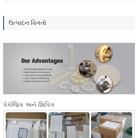
ઉત્પાદન વિગતો
પેકેજિંગ અને શિપિંગ