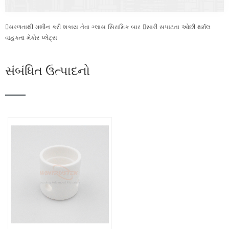

સરળતાથી મશીન કરી શકાય તેવા ગ્લાસ સિરામિક બાર

સારી સપાટતા ઓછી થર્મલ
વાહકતા મેકોર પ્લેટ્સ
સંબંધિત ઉત્પાદનો