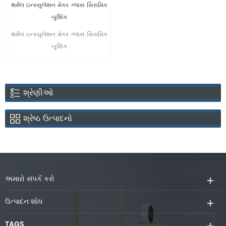
થર્મલ ઇન્સ્યુલેશન મેકર ગ્લાસ સિરામિક
બુશિંગ
થર્મલ ઇન્સ્યુલેશન મેકર ગ્લાસ સિરામિક
બુશિંગ
શ્રેણીઓ
શ્રેષ્ઠ ઉત્પાદનો
અમારો સંપર્ક કરો
ઉત્પાદન શોધ
TAGS