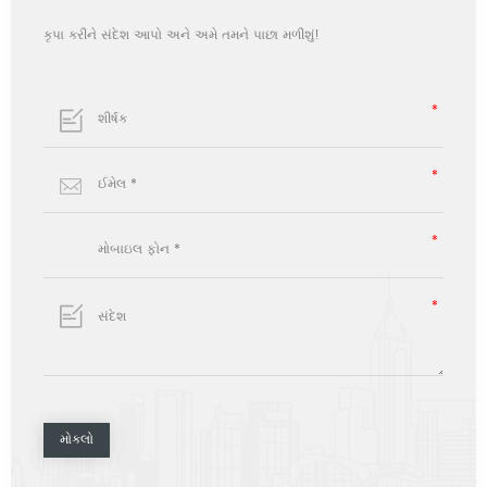
કૃપા કરીને સંદેશ આપો અને અમે તમને પાછા મળીશું!