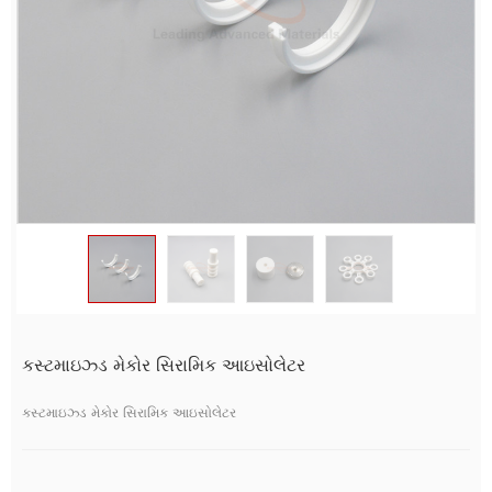
કસ્ટમાઇઝ્ડ મેકોર સિરામિક આઇસોલેટર
કસ્ટમાઇઝ્ડ મેકોર સિરામિક આઇસોલેટર