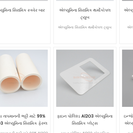
યુમિના સિરામિક સ્ક્વેર બાર
એલ્યુમિના સિરામિક થર્મોકોપલ
એલ્ય
ટ્યુબ
એલ્યુમિના સિરામિક થર્મોકોપલ ટ્યુબ
એલ્
ચ તાપમાનની ભઠ્ઠી માટે 99%
ફાઇન પોલિશ્ડ Al2O3 એલ્યુમિના
ઇન્જ
3 એલ્યુમિના સિરામિક ફેરુલ
સિરામિક પ્લેટ્સ
એલ્ય