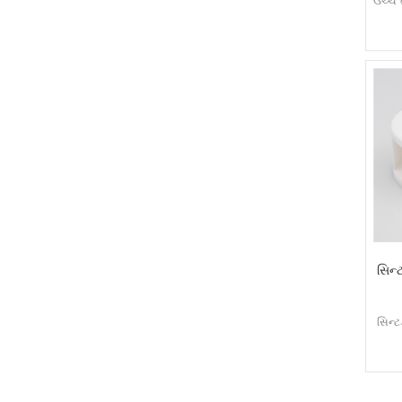
ઉચ્ચ 
સિન્
સિન્ટ