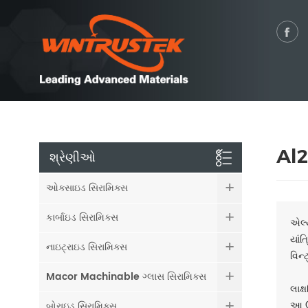
Al2
શ્રેણીઓ
ઓક્સાઇડ સિરામિક્સ
કાર્બાઇડ સિરામિક્સ
એલ્
યાંત
નાઇટ્રાઇડ સિરામિક્સ
વિન્
Macor Machinable ગ્લાસ સિરામિક્સ
લાક
આ ઉપ
બોરાઇડ સિરામિક્સ