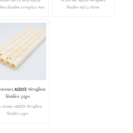
જેક્શન મોલ્ડેડ 96% Al2O3
વેલ્ડીંગ માટે Al2O3 એલ્યુમિના
મિના સિરામિક ઇન્સ્યુલેટર ભાગ
સિરામિક થ્રેડેડ નોઝલ
 તાપમાન Al2O3 એલ્યુમિના
સિરામિક ટ્યુબ
ચ તાપમાન Al2O3 એલ્યુમિના
સિરામિક ટ્યુબ