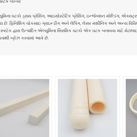
સ્ટિક બખ્તર
ુમિના ઘટકો ડ્રાય પ્રેસિંગ, આઇસોસ્ટેટિક પ્રેસિંગ, ઇન્જેક્શન મોલ્ડિંગ, એક્સટ્
 છે. ફિનિશિંગ ચોકસાઇ ગ્રાઇન્ડીંગ અને લેપિંગ, લેસર મશીનિંગ અને અન્ય વિવિધ પ
ટ્રુસ્ટેક દ્વારા ઉત્પાદિત એલ્યુમિના સિરામિક ઘટકો એક ઘટક બનાવવા માટે મેટાલ
તાથી બ્રેઝ કરવામાં આવે છે.