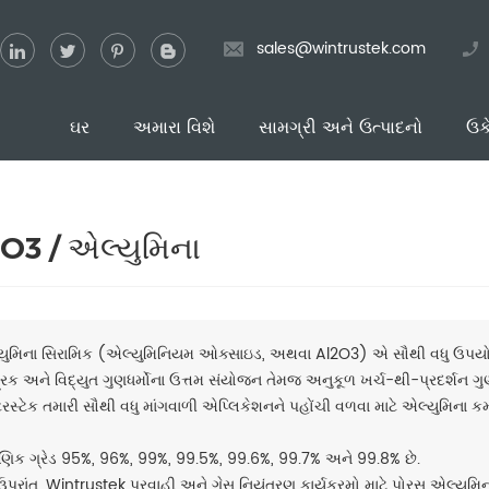
sales@wintrustek.com
ઘર
અમારા વિશે
સામગ્રી અને ઉત્પાદનો
ઉક
O3 / એલ્યુમિના
યુમિના સિરામિક (એલ્યુમિનિયમ ઓક્સાઇડ, અથવા Al2O3) એ સૌથી વધુ ઉપયોગમા
્રિક અને વિદ્યુત ગુણધર્મોના ઉત્તમ સંયોજન તેમજ અનુકૂળ ખર્ચ-થી-પ્રદર્શન ગુણો
ટ્રસ્ટેક તમારી સૌથી વધુ માંગવાળી એપ્લિકેશનને પહોંચી વળવા માટે એલ્યુમિના 
્ષણિક ગ્રેડ 95%, 96%, 99%, 99.5%, 99.6%, 99.7% અને 99.8% છે.
રાંત, Wintrustek પ્રવાહી અને ગેસ નિયંત્રણ કાર્યક્રમો માટે પોરસ એલ્યુમિ