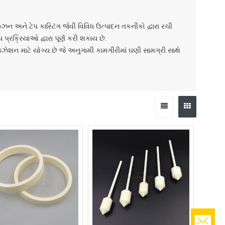
રુઝન અને ટેપ કાસ્ટિંગ જેવી વિવિધ ઉત્પાદન તકનીકો દ્વારા રચી
્રક્રિયાઓ દ્વારા પૂર્ણ કરી શકાય છે.
ાઇઝેશન માટે યોગ્ય છે જે અનુગામી કામગીરીમાં ઘણી સામગ્રી સાથે