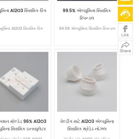
ુમિના Al2O3 સિરામિક રિંગ
99.5% એલ્યુમિના સિરામિક
સ્પિન્ડલ
યુમિના Al2O3 સિરામિક રિંગ
99.5% એલ્યુમિના સિરામિક સ્પિન્ડલ
ેક્શન મોલ્ડેડ 96% Al2O3
વેલ્ડીંગ માટે Al2O3 એલ્યુમિના
ુમિના સિરામિક ઇન્સ્યુલેટર
સિરામિક થ્રેડેડ નોઝલ
ભાગ