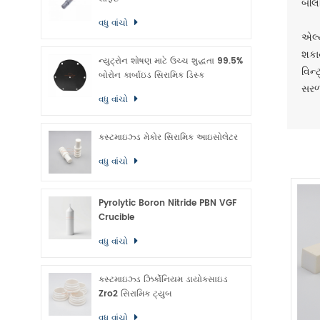
બેલિ
વધુ વાંચો
એલ્ય
શકાય
ન્યુટ્રોન શોષણ માટે ઉચ્ચ શુદ્ધતા 99.5%
વિન્
બોરોન કાર્બાઇડ સિરામિક ડિસ્ક
સરળ
વધુ વાંચો
કસ્ટમાઇઝ્ડ મેકોર સિરામિક આઇસોલેટર
વધુ વાંચો
Pyrolytic Boron Nitride PBN VGF
Crucible
વધુ વાંચો
કસ્ટમાઇઝ્ડ ઝિર્કોનિયમ ડાયોક્સાઇડ
Zro2 સિરામિક ટ્યુબ
વધુ વાંચો