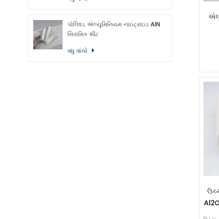
એલ્
પોલિશ્ડ એલ્યુમિનિયમ નાઇટ્રાઇડ AlN
સિરામિક શીટ
વધુ વાંચો
ઉચ્
Al2O