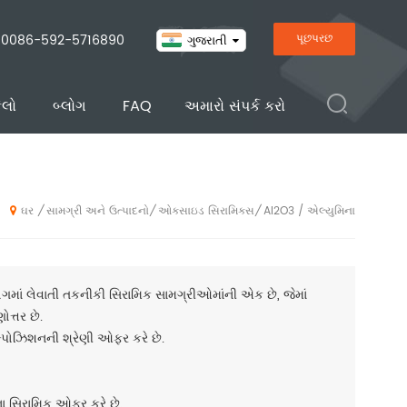
0086-592-5716890
પૂછપરછ
ગુજરાતી
ેલો
બ્લોગ
FAQ
અમારો સંપર્ક કરો
સામગ્રી અને ઉત્પાદનો
ઓક્સાઇડ સિરામિક્સ
Al2O3 / એલ્યુમિના
/
/
/
ઘર
ં લેવાતી તકનીકી સિરામિક સામગ્રીઓમાંની એક છે, જેમાં
ત્તર છે.
કમ્પોઝિશનની શ્રેણી ઓફર કરે છે.
ના સિરામિક ઓફર કરે છે.