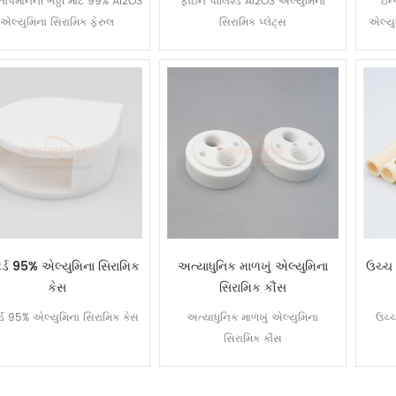
તાપમાનની ભઠ્ઠી માટે 99% Al2O3
ફાઇન પોલિશ્ડ Al2O3 એલ્યુમિના
ઇન્
એલ્યુમિના સિરામિક ફેરુલ
સિરામિક પ્લેટ્સ
એલ્યુ
ટર્ડ 95% એલ્યુમિના સિરામિક
અત્યાધુનિક માળખું એલ્યુમિના
ઉચ્ચ
કેસ
સિરામિક કૌંસ
ર્ડ 95% એલ્યુમિના સિરામિક કેસ
અત્યાધુનિક માળખું એલ્યુમિના
ઉચ્
સિરામિક કૌંસ