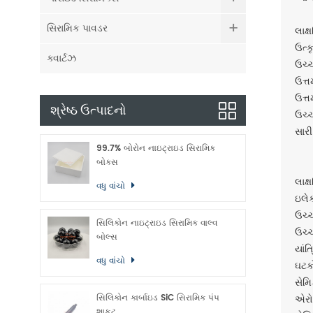
સિરામિક પાવડર
લાક્
ઉત્ક
ક્વાર્ટઝ
ઉચ્ચ
ઉત્ત
ઉત્ત
શ્રેષ્ઠ ઉત્પાદનો
ઉચ્
સારી
99.7% બોરોન નાઇટ્રાઇડ સિરામિક
બોક્સ
લાક
વધુ વાંચો
ઇલેક
ઉચ્ચ
સિલિકોન નાઇટ્રાઇડ સિરામિક વાલ્વ
ઉચ્ચ
બોલ્સ
યાંત
વધુ વાંચો
ઘટક
સેમિ
સિલિકોન કાર્બાઇડ SiC સિરામિક પંપ
એરો
શાફ્ટ