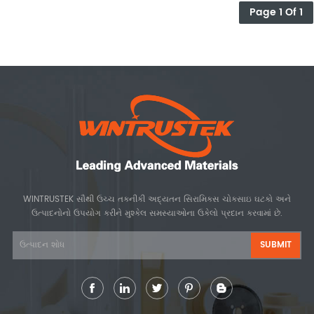
Page 1 Of 1
WINTRUSTEK સૌથી ઉચ્ચ તકનીકી અદ્યતન સિરામિક્સ ચોકસાઇ ઘટકો અને
ઉત્પાદનોનો ઉપયોગ કરીને મુશ્કેલ સમસ્યાઓના ઉકેલો પ્રદાન કરવામાં છે.