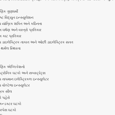
ષણિક ગુણધર્મો
ૃષ્ટ વિદ્યુત ઇન્સ્યુલેશન
 યાંત્રિક શક્તિ અને કઠિનતા
મ ઘર્ષણ અને વસ્ત્રો પ્રતિકાર
મ કાટ પ્રતિકાર
ચ ડાઇલેક્ટ્રિક તાકાત અને ઓછી ડાઇલેક્ટ્રિક સતત
 થર્મલ સ્થિરતા
્ષણિક એપ્લિકેશનો
્ટ્રોનિક ઘટકો અને સબસ્ટ્રેટ્સ
 તાપમાન ઇલેક્ટ્રિકલ ઇન્સ્યુલેટર
 વોલ્ટેજ ઇન્સ્યુલેટર
્રિક સીલ
ો પહેરો
કન્ડક્ટર ઘટકો
સ્પેસ ઘટકો