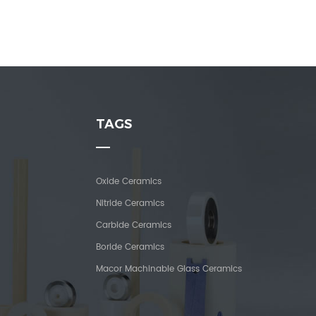
TAGS
Oxide Ceramics
Nitride Ceramics
Carbide Ceramics
Boride Ceramics
Macor Machinable Glass Ceramics