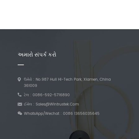
અમારો સંપર્ક કરો
ઉમેરો : No.987 Huli Hi-Tech Park, Xiamen, China
361009
ટેલ :
0086-592-5716890
ઈમેલ :
Sales@wintrustek.com
WhatsApp/Wechat :
0086 13656035645