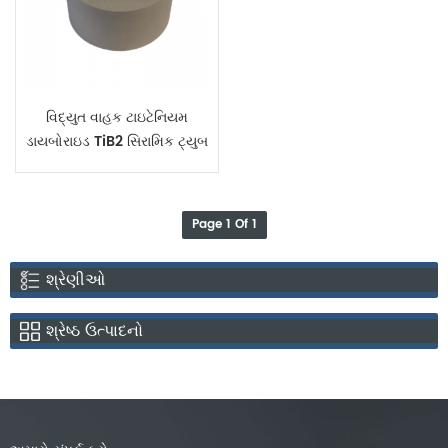
વિદ્યુત વાહક ટાઇટેનિયમ
ડાયબોરાઇડ TiB2 સિરામિક ટ્યુબ
Page 1 Of 1
શ્રેણીઓ
શ્રેષ્ઠ ઉત્પાદનો