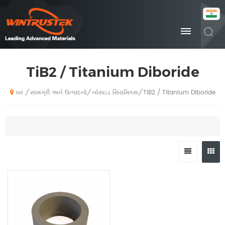
TiB2 / Titanium Diboride
સામગ્રી અને ઉત્પાદનો
બોરાઇડ સિરામિક્સ
TiB2 / Titanium Diboride
/
/
/
ઘર