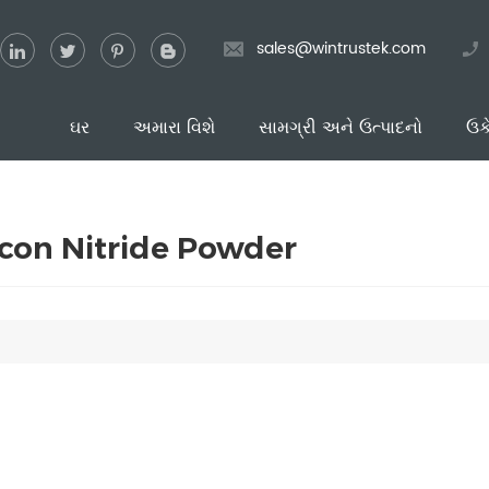
sales@wintrustek.com
ઘર
અમારા વિશે
સામગ્રી અને ઉત્પાદનો
ઉક
icon Nitride Powder