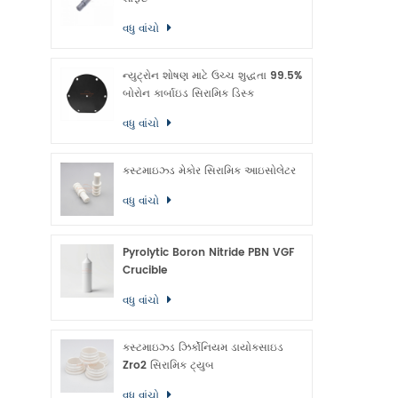
વધુ વાંચો
ન્યુટ્રોન શોષણ માટે ઉચ્ચ શુદ્ધતા 99.5%
બોરોન કાર્બાઇડ સિરામિક ડિસ્ક
વધુ વાંચો
કસ્ટમાઇઝ્ડ મેકોર સિરામિક આઇસોલેટર
વધુ વાંચો
Pyrolytic Boron Nitride PBN VGF
Crucible
વધુ વાંચો
કસ્ટમાઇઝ્ડ ઝિર્કોનિયમ ડાયોક્સાઇડ
Zro2 સિરામિક ટ્યુબ
વધુ વાંચો