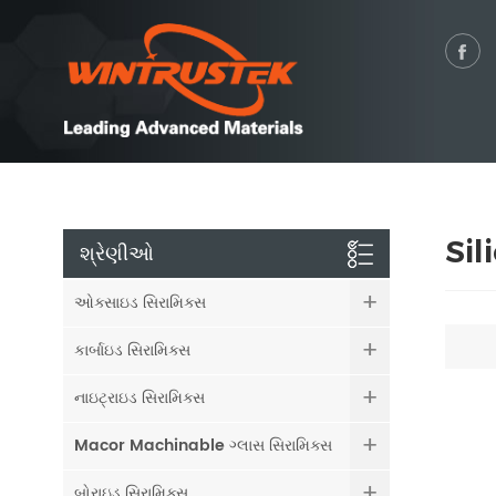
Sil
શ્રેણીઓ
ઓક્સાઇડ સિરામિક્સ
કાર્બાઇડ સિરામિક્સ
નાઇટ્રાઇડ સિરામિક્સ
Macor Machinable ગ્લાસ સિરામિક્સ
બોરાઇડ સિરામિક્સ