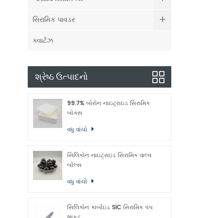
સિરામિક પાવડર
ક્વાર્ટઝ
શ્રેષ્ઠ ઉત્પાદનો
99.7% બોરોન નાઇટ્રાઇડ સિરામિક
બોક્સ
વધુ વાંચો
સિલિકોન નાઇટ્રાઇડ સિરામિક વાલ્વ
બોલ્સ
વધુ વાંચો
સિલિકોન કાર્બાઇડ SiC સિરામિક પંપ
શાફ્ટ