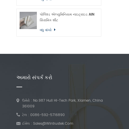
પોલિશ્ડ એલ્યુમિનિયમ નાઇટ્રાઇડ AlN
સિરામિક શીટ
વધુ વાંચો
અમારો સંપર્ક કરો
ઉમેરો : No.987 Huli Hi-Tech Park, Xiamen, China
361009
ટેલ :
0086-592-5716890
ઈમેલ :
Sales@wintrustek.com