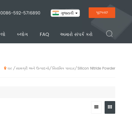
0086-592-5716890
પૂછપરછ
ગુજરાતી
ેલો
બ્લોગ
FAQ
અમારો સંપર્ક કરો
સામગ્રી અને ઉત્પાદનો
સિરામિક પાવડર
Silicon Nitride Powder
/
/
/
ઘર