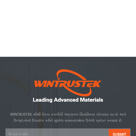
WINTRUSTEK સૌથી ઉચ્ચ તકનીકી અદ્યતન સિરામિક્સ ચોકસાઇ ઘટકો અને
ઉત્પાદનોનો ઉપયોગ કરીને મુશ્કેલ સમસ્યાઓના ઉકેલો પ્રદાન કરવામાં છે.