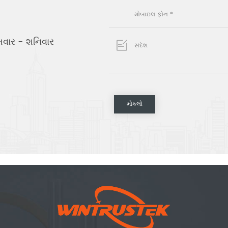
વાર - શનિવાર