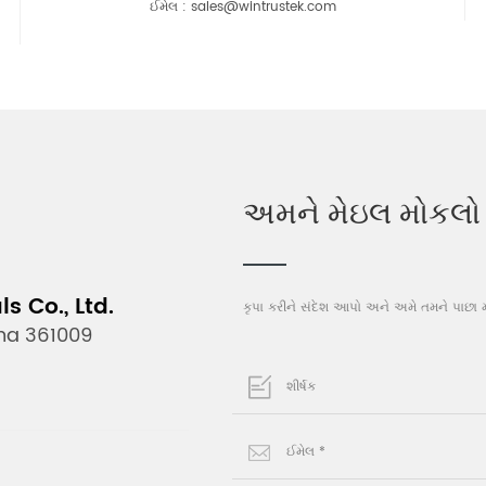
ઈમેલ :
sales@wintrustek.com
અમને મેઇલ મોકલો
 Co., Ltd.
કૃપા કરીને સંદેશ આપો અને અમે તમને પાછા મ
ina 361009