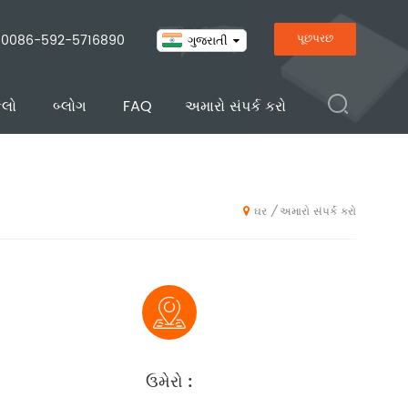
0086-592-5716890
પૂછપરછ
ગુજરાતી
ેલો
બ્લોગ
FAQ
અમારો સંપર્ક કરો
અમારો સંપર્ક કરો
/
ઘર
ઉમેરો :