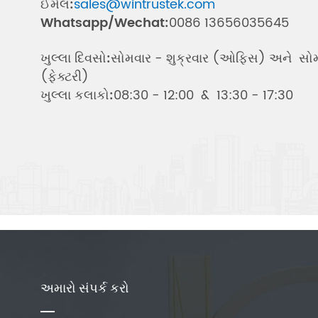
ઈમેલ:
sales@wintrustek.com
Whatsapp/Wechat:
0086 13656035645
ખુલ્લા દિવસો:
સોમવાર - શુક્રવાર (ઓફિસ) અને સોમ
(ફેક્ટરી)
ખુલ્લા કલાકો:
08:30 - 12:00 & 13:30 - 17:30
અમારો સંપર્ક કરો