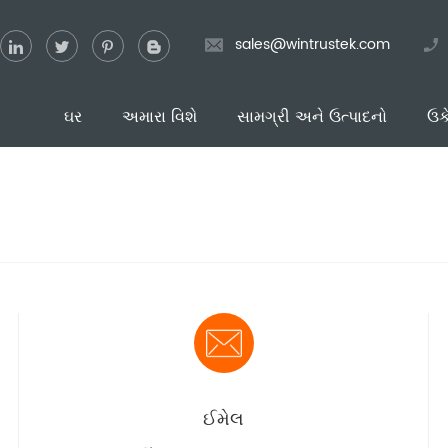
sales@wintrustek.com
ઘર
અમારા વિશે
સામગ્રી અને ઉત્પાદનો
ઉક
ઈમેલ