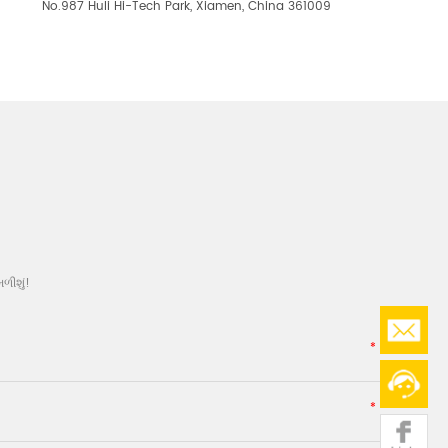
No.987 Huli Hi-Tech Park, Xiamen, China 361009
ળીશું!