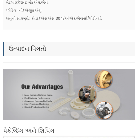
મેટલાઇઝેશન: મો/એમ.એન.
પ્લેટિંગ: ની/એજી/એયુ
ધાતુની સામગ્રી: કોવર/એસએસ 304/ઓએફએચસી/પીટી-યી
ઉત્પાદન વિગતો
પેકેજિંગ અને શિપિંગ