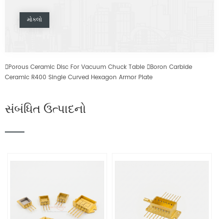

Porous Ceramic Disc For Vacuum Chuck Table

Boron Carbide
Ceramic R400 Single Curved Hexagon Armor Plate
સંબંધિત ઉત્પાદનો