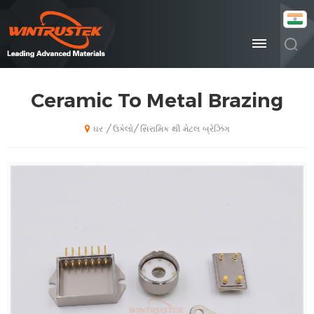
Ceramic To Metal Brazing
ઉકેલો
સિરામિક થી મેટલ બ્રેઝિંગ
/
/
ઘર