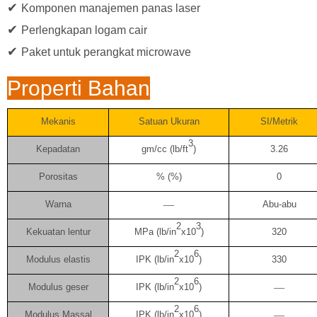
✔
Komponen manajemen panas laser
✔
Perlengkapan logam cair
✔
Paket untuk perangkat microwave
Properti Bahan
Mekanis
Satuan Ukuran
SI/Metrik
3
Kepadatan
gm/cc (lb/ft
)
3.26
Porositas
% (%)
0
Warna
—
Abu-abu
2
3
Kekuatan lentur
MPa (lb/in
x10
)
320
2
6
Modulus elastis
IPK (lb/in
x10
)
330
2
6
Modulus geser
IPK (lb/in
x10
)
—
2
6
Modulus Massal
IPK (lb/in
x10
)
—