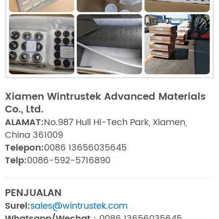
Xiamen Wintrustek Advanced Materials
Co., Ltd.
ALAMAT:
No.987 Huli Hi-Tech Park, Xiamen,
China 361009
Telepon:
0086 13656035645
Telp:
0086-592-5716890
PENJUALAN
Surel:
sales@wintrustek.com
Whatsapp/Wechat：
0086 13656035645