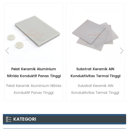
k Aluminium
Substrat Keramik AlN
Komponen Ke
if Panas Tinggi
Konduktivitas Termal Tinggi
Aluminium Ni
uminium Nitrida
Substrat Keramik AlN
Komponen Keramik
anas Tinggi
Konduktivitas Termal Tinggi
Nitrida meliputi tab
pelat, cakram, bat
dll.
KATEGORI