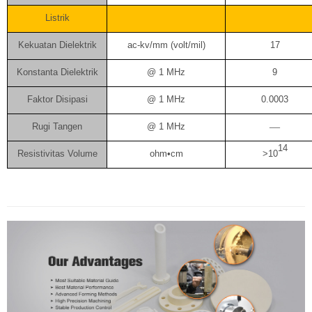
Listrik
Kekuatan Dielektrik
ac-kv/mm (volt/mil)
17
Konstanta Dielektrik
@ 1 MHz
9
Faktor Disipasi
@ 1 MHz
0.0003
Rugi Tangen
@ 1 MHz
—
14
Resistivitas Volume
ohm•cm
>10