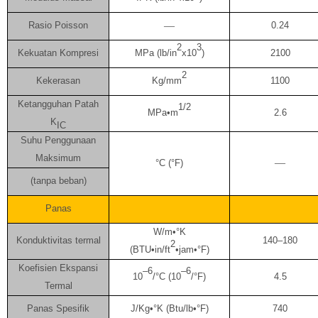
Rasio Poisson
—
0.24
2
3
Kekuatan Kompresi
MPa (lb/in
x10
)
2100
2
Kekerasan
Kg/mm
1100
Ketangguhan Patah
1/2
MPa•m
2.6
K
IC
Suhu Penggunaan
Maksimum
—
°C (°F)
(tanpa beban)
Panas
W/m•°K
Konduktivitas termal
140–180
2
(BTU•in/ft
•jam•°F)
Koefisien Ekspansi
–6
–6
10
/°C (10
/°F)
4.5
Termal
Panas Spesifik
J/Kg•°K (Btu/lb•°F)
740