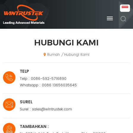
HUBUNGI KAMI
Hubungi Kami
/
Rumah
TELP
Telp :
0086-592-5716890
Whatsapp :
0086 13656035645
SUREL
Surel :
sales@wintrustek.com
TAMBAHKAN :