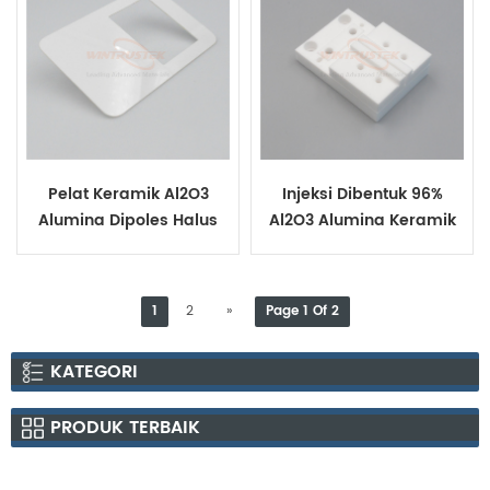
Pelat Keramik Al2O3
Injeksi Dibentuk 96%
Alumina Dipoles Halus
Al2O3 Alumina Keramik
Bagian Insulator
1
2
»
Page 1 Of 2
KATEGORI
PRODUK TERBAIK