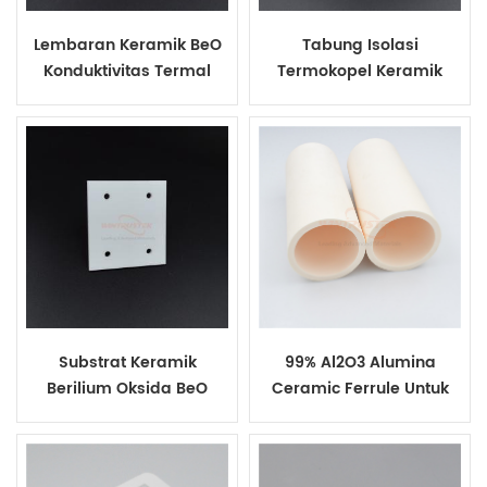
Lembaran Keramik BeO
Tabung Isolasi
Konduktivitas Termal
Termokopel Keramik
Tinggi
Beryllia BeO
Substrat Keramik
99% Al2O3 Alumina
Berilium Oksida BeO
Ceramic Ferrule Untuk
Tungku Suhu Tinggi