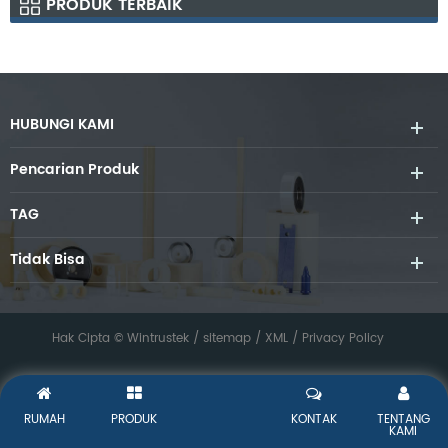
PRODUK TERBAIK
HUBUNGI KAMI
Pencarian Produk
TAG
Tidak Bisa
Hak Cipta © Wintrustek /
sitemap
/
XML
/
Privacy Policy
RUMAH
PRODUK
KONTAK
TENTANG
KAMI