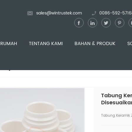
sales@wintrustek.com
0086-592-5716
RUMAH
TENTANG KAMI
BAHAN & PRODUK
S
2 / Zirconia
Tabung Ker
Disesuaika
Tabung Keramik Z