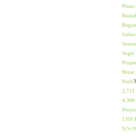
Pisau 
Banta
Bagian
Isolato
Senso
Segel
Prope
Berat
Putih
T
2,715 
4.300 
Penye
1350
9,5×1