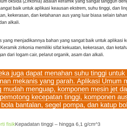
nium oksida (Zirkonia) adalah keramik yang sangat tangguh d
angat baik untuk aplikasi keausan ekstrem, suhu tinggi, dan lin
an, kekerasan, dan ketahanan aus yang luar biasa selain tahan 
an alkali.
 yang menjadikannya bahan yang sangat baik untuk aplikasi k
 Keramik zirkonia memiliki sifat kekuatan, kekerasan, dan keta
an dari logam cair, pelarut organik, asam dan alkali.
ka juga dapat menahan suhu tinggi untuk
nan mekanis yang parah. Aplikasi Umum mel
 mudah menguap, komponen mesin jet dan 
 pemotong kecepatan tinggi, komponen aus ti
, bola bantalan, segel pompa, dan katup bo
ti fisik
Kepadatan tinggi – hingga 6,1 g/cm^3