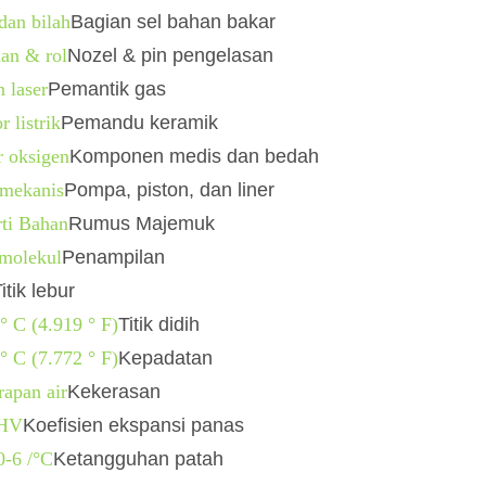
dan bilah
Bagian sel bahan bakar
lan & rol
Nozel & pin pengelasan
 laser
Pemantik gas
r listrik
Pemandu keramik
r oksigen
Komponen medis dan bedah
 mekanis
Pompa, piston, dan liner
rti Bahan
Rumus Majemuk
 molekul
Penampilan
itik lebur
° C (4.919 ° ​​F)
Titik didih
° C (7.772 ° F)
Kepadatan
rapan air
Kekerasan
 HV
Koefisien ekspansi panas
0-6 /°C
Ketangguhan patah