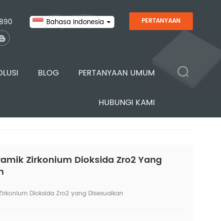
890
PERTANYAAN
Bahasa Indonesia
OLUSI
BLOG
PERTANYAAN UMUM
HUBUNGI KAMI
Bahan & Produk
Keramik Oksida
ZrO2 / Zirkonia
/
/
/
Rumah
amik Zirkonium Dioksida Zro2 Yang
n
irkonium Dioksida Zro2 yang Disesuaikan