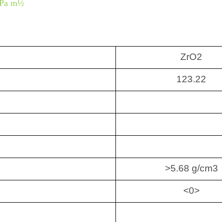
MPa m½
ZrO2
123.22
>5.68 g/cm3
<0>