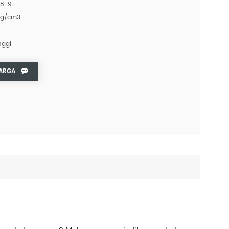
 8-9
 g/cm3
nggi
ARGA