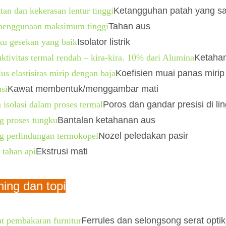
an dan kekerasan lentur tinggi
Ketangguhan patah yang sa
penggunaan maksimum tinggi
Tahan aus
aku gesekan yang baik
Isolator listrik
tivitas termal rendah – kira-kira. 10% dari Alumina
Ketahan
s elastisitas mirip dengan baja
Koefisien muai panas mirip
si
Kawat membentuk/menggambar mati
 isolasi dalam proses termal
Poros dan gandar presisi di l
g proses tungku
Bantalan ketahanan aus
g perlindungan termokopel
Nozel peledakan pasir
 tahan api
Ekstrusi mati
ing dan topi
t pembakaran furnitur
Ferrules dan selongsong serat optik