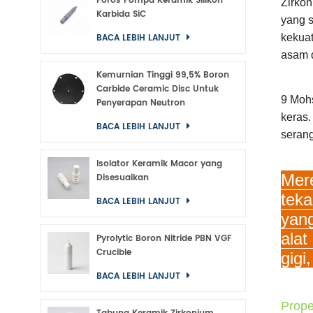
Poros Pompa Keramik Silikon
Zirko
Karbida SiC
yang s
BACA LEBIH LANJUT
kekuat
asam d
Kemurnian Tinggi 99,5% Boron
Carbide Ceramic Disc Untuk
9 Mohs
Penyerapan Neutron
keras.
BACA LEBIH LANJUT
serang
Isolator Keramik Macor yang
Mere
Disesuaikan
teka
BACA LEBIH LANJUT
yang
alat
Pyrolytic Boron Nitride PBN VGF
Crucible
gigi
BACA LEBIH LANJUT
Proper