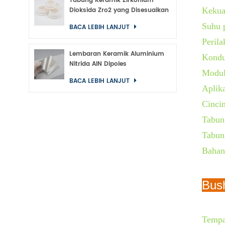
Tabung Keramik Zirkonium
Dioksida Zro2 yang Disesuaikan
Kekuat
Suhu 
BACA LEBIH LANJUT
Peril
Lembaran Keramik Aluminium
Konduk
Nitrida AlN Dipoles
Modulu
BACA LEBIH LANJUT
Aplika
Cincin
Tabun
Tabun
Bahan
Bush
Tempa