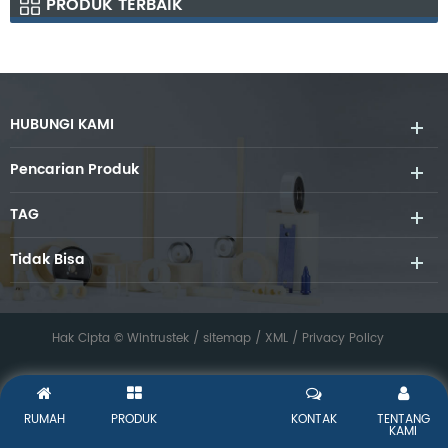
PRODUK TERBAIK
HUBUNGI KAMI
Pencarian Produk
TAG
Tidak Bisa
Hak Cipta © Wintrustek /
sitemap
/
XML
/
Privacy Policy
RUMAH
PRODUK
KONTAK
TENTANG
KAMI