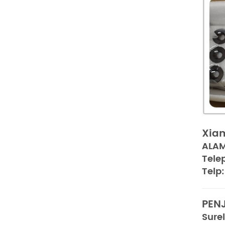
Xiam
ALAM
Tele
Telp:
PEN
Surel