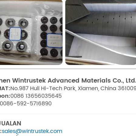
en Wintrustek Advanced Materials Co., Ltd
AT:
No.987 Huli Hi-Tech Park, Xiamen, China 36100
pon:
0086 13656035645
0086-592-5716890
JUALAN
:
sales@wintrustek.com