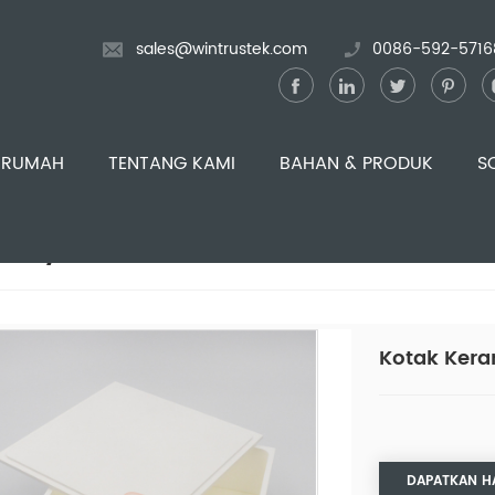
sales@wintrustek.com
0086-592-5716
RUMAH
TENTANG KAMI
BAHAN & PRODUK
S
N / Hot Pressed Boron Nitride
Kotak Keram
DAPATKAN H