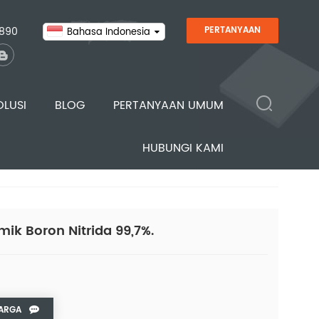
890
PERTANYAAN
Bahasa Indonesia
OLUSI
BLOG
PERTANYAAN UMUM
HUBUNGI KAMI
Bahan & Produk
Keramik Nitrida
BN / Boron Nitrida
/
/
/
Rumah
ik Boron Nitrida 99,7%.
ARGA