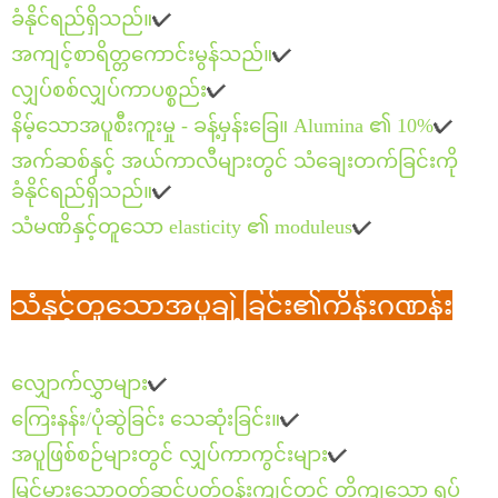
ခံနိုင်ရည်ရှိသည်။
✔
အကျင့်စာရိတ္တကောင်းမွန်သည်။
✔
လျှပ်စစ်လျှပ်ကာပစ္စည်း
✔
နိမ့်သောအပူစီးကူးမှု - ခန့်မှန်းခြေ။ Alumina ၏ 10%
✔
အက်ဆစ်နှင့် အယ်ကာလီများတွင် သံချေးတက်ခြင်းကို
ခံနိုင်ရည်ရှိသည်။
✔
သံမဏိနှင့်တူသော elasticity ၏ moduleus
✔
သံနှင့်တူသောအပူချဲ့ခြင်း၏ကိန်းဂဏန်း
လျှောက်လွှာများ
✔
ကြေးနန်း/ပုံဆွဲခြင်း သေဆုံးခြင်း။
✔
အပူဖြစ်စဉ်များတွင် လျှပ်ကာကွင်းများ
✔
မြင့်မားသောဝတ်ဆင်ပတ်ဝန်းကျင်တွင် တိကျသော ရှပ်