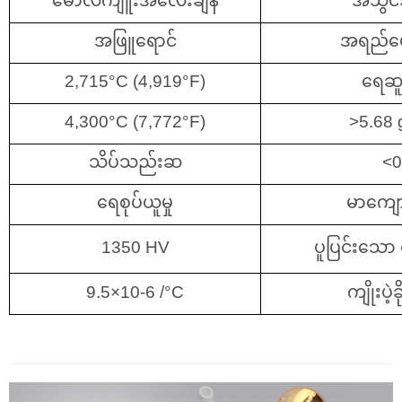
မော်လီကျူးအလေးချိန်
အသွင်
အဖြူရောင်
အရည်ပျေ
2,715°C (4,919°F)
ရေဆူ
4,300°C (7,772°F)
>5.68 
သိပ်သည်းဆ
<0
ရေစုပ်ယူမှု
မာကျော
1350 HV
ပူပြင်းသော တ
9.5×10-6 /°C
ကျိုးပဲ့ခ