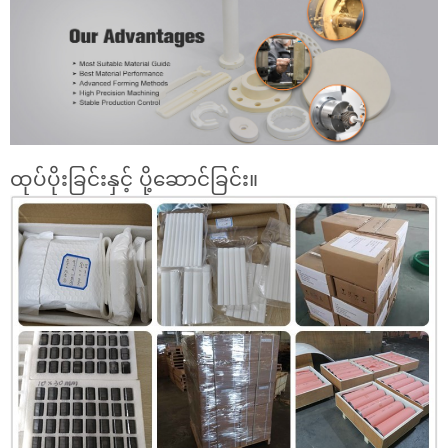
ထုပ်ပိုးခြင်းနှင့် ပို့ဆောင်ခြင်း။