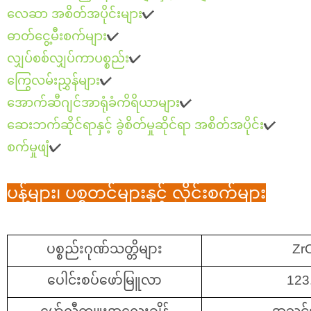
လေဆာ အစိတ်အပိုင်းများ
✔
ဓာတ်ငွေ့မီးစက်များ
✔
လျှပ်စစ်လျှပ်ကာပစ္စည်း
✔
ကြွေလမ်းညွှန်များ
✔
အောက်ဆီဂျင်အာရုံခံကိရိယာများ
✔
ဆေးဘက်ဆိုင်ရာနှင့် ခွဲစိတ်မှုဆိုင်ရာ အစိတ်အပိုင်း
✔
စက်မှုဖျံ
✔
ပန့်များ၊ ပစ္စတင်များနှင့် လိုင်းစက်များ
ပစ္စည်းဂုဏ်သတ္တိများ
Zr
ပေါင်းစပ်ဖော်မြူလာ
123