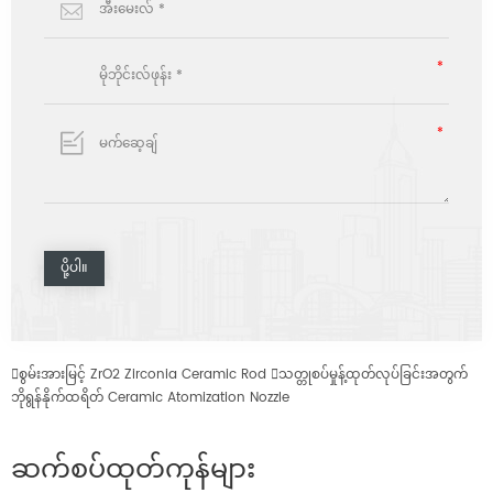

စွမ်းအားမြင့် ZrO2 Zirconia Ceramic Rod

သတ္တုစပ်မှုန့်ထုတ်လုပ်ခြင်းအတွက်
ဘိုရွန်နိုက်ထရိတ် Ceramic Atomization Nozzle
ဆက်စပ်ထုတ်ကုန်များ