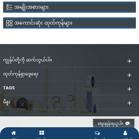
အမျိုးအစားများ
အကောင်းဆုံး ထုတ်ကုန်များ
ကျွန်ုပ်တို့ကို ဆက်သွယ်ပါ။
ထုတ်ကုန်ရှာဖွေရေး
TAGS
မီနူး
စျေးနှုန်းရယူပါ။
မူပိုင်ခွင့် © Wintrustek /
sitemap
/
XML
/
Privacy Policy