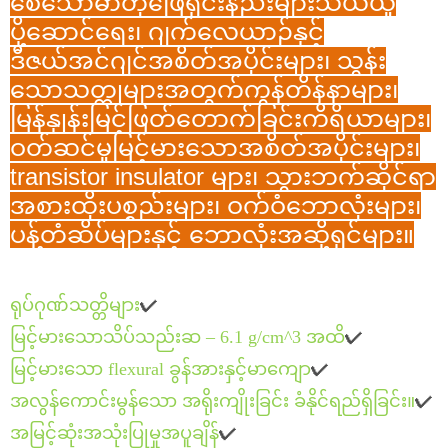
စေသောဓာတုဖြေရှင်းနည်းများသယ်ယူ
ပို့ဆောင်ရေး၊ ဂျက်လေယာဉ်နှင့်
ဒီဇယ်အင်ဂျင်အစိတ်အပိုင်းများ၊ သွန်း
သောသတ္တုများအတွက်ကွန်တိန်နာများ၊
မြန်နှုန်းမြင့်ဖြတ်တောက်ခြင်းကိရိယာများ၊
ဝတ်ဆင်မှုမြင့်မားသောအစိတ်အပိုင်းများ၊
transistor insulator များ၊ သွားဘက်ဆိုင်ရာ
အစားထိုးပစ္စည်းများ၊ ဝက်ဝံဘောလုံးများ၊
ပန့်တံဆိပ်များနှင့် ဘောလုံးအဆို့ရှင်များ။
ရုပ်ဂုဏ်သတ္တိများ
✔
မြင့်မားသောသိပ်သည်းဆ – 6.1 g/cm^3 အထိ
✔
မြင့်မားသော flexural ခွန်အားနှင့်မာကျော
✔
အလွန်ကောင်းမွန်သော အရိုးကျိုးခြင်း ခံနိုင်ရည်ရှိခြင်း။
✔
အမြင့်ဆုံးအသုံးပြုမှုအပူချိန်
✔