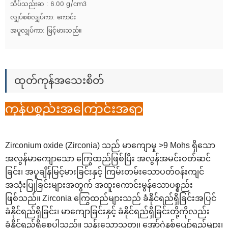
သိပ်သည်းဆ : 6.00 g/cm3
လျှပ်စစ်လျှပ်ကာ: ကောင်း
အပူလျှပ်ကာ: မြင့်မားသည်။
ထုတ်ကုန်အသေးစိတ်
ကုန်ပစ္စည်းအကြောင်းအရာ
Zirconium oxide (Zirconia) သည် မာကျောမှု >9 Mohs ရှိသော
အလွန်မာကျောသော ကြွေထည်ဖြစ်ပြီး အလွန်အမင်းဝတ်ဆင်
ခြင်း၊ အပူချိန်မြင့်မားခြင်းနှင့် ကြမ်းတမ်းသောပတ်ဝန်းကျင်
အသုံးပြုခြင်းများအတွက် အထူးကောင်းမွန်သောပစ္စည်း
ဖြစ်သည်။ Zirconia ကြွေထည်များသည် ခံနိုင်ရည်ရှိခြင်းအပြင်
ခံနိုင်ရည်ရှိခြင်း၊ မာကျောခြင်းနှင့် ခံနိုင်ရည်ရှိခြင်းတို့ကိုလည်း
ခံနိုင်ရည်ရှိစေပါသည်။ သွန်းသောသတ္တု၊ အော်ဂဲနစ်ပျော်ရည်များ၊