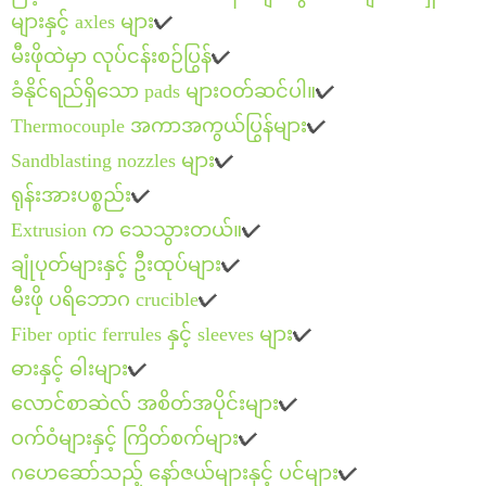
များနှင့် axles များ
✔
မီးဖိုထဲမှာ လုပ်ငန်းစဉ်ပြွန်
✔
ခံနိုင်ရည်ရှိသော pads များဝတ်ဆင်ပါ။
✔
Thermocouple အကာအကွယ်ပြွန်များ
✔
Sandblasting nozzles များ
✔
ရုန်းအားပစ္စည်း
✔
Extrusion က သေသွားတယ်။
✔
ချုံပုတ်များနှင့် ဦးထုပ်များ
✔
မီးဖို ပရိဘောဂ crucible
✔
Fiber optic ferrules နှင့် sleeves များ
✔
ဓားနှင့် ဓါးများ
✔
လောင်စာဆဲလ် အစိတ်အပိုင်းများ
✔
ဝက်ဝံများနှင့် ကြိတ်စက်များ
✔
ဂဟေဆော်သည့် နော်ဇယ်များနှင့် ပင်များ
✔