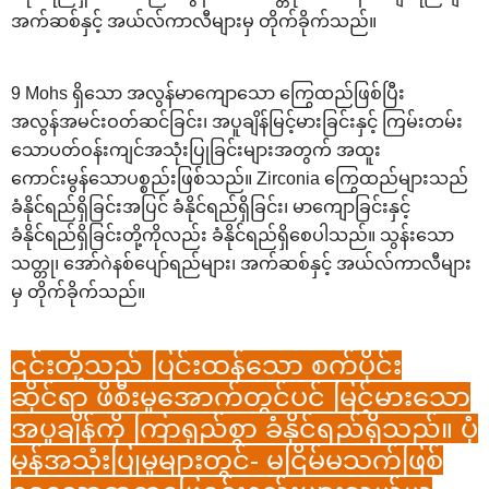
အက်ဆစ်နှင့် အယ်လ်ကာလီများမှ တိုက်ခိုက်သည်။
9 Mohs ရှိသော အလွန်မာကျောသော ကြွေထည်ဖြစ်ပြီး
အလွန်အမင်းဝတ်ဆင်ခြင်း၊ အပူချိန်မြင့်မားခြင်းနှင့် ကြမ်းတမ်း
သောပတ်ဝန်းကျင်အသုံးပြုခြင်းများအတွက် အထူး
ကောင်းမွန်သောပစ္စည်းဖြစ်သည်။ Zirconia ကြွေထည်များသည်
ခံနိုင်ရည်ရှိခြင်းအပြင် ခံနိုင်ရည်ရှိခြင်း၊ မာကျောခြင်းနှင့်
ခံနိုင်ရည်ရှိခြင်းတို့ကိုလည်း ခံနိုင်ရည်ရှိစေပါသည်။ သွန်းသော
သတ္တု၊ အော်ဂဲနစ်ပျော်ရည်များ၊ အက်ဆစ်နှင့် အယ်လ်ကာလီများ
မှ တိုက်ခိုက်သည်။
၎င်းတို့သည် ပြင်းထန်သော စက်ပိုင်း
ဆိုင်ရာ ဖိစီးမှုအောက်တွင်ပင် မြင့်မားသော
အပူချိန်ကို ကြာရှည်စွာ ခံနိုင်ရည်ရှိသည်။ ပုံ
မှန်အသုံးပြုမှုများတွင်- မငြိမ်မသက်ဖြစ်