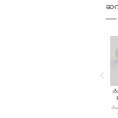
ဆက်
agnesia Partially
Oxygen Sensor အတွက်
ဘီ
Stabilized Zirconia
Zirconium Oxide
Ceramic Ring
Zirconia Ceramic
gnesia Partially Stabilized
Oxygen Sensor အတွက်
ဘီယာ
အစိတ်အပိုင်းများ
Zirconia Ceramic Ring
Zirconium Oxide Zirconia