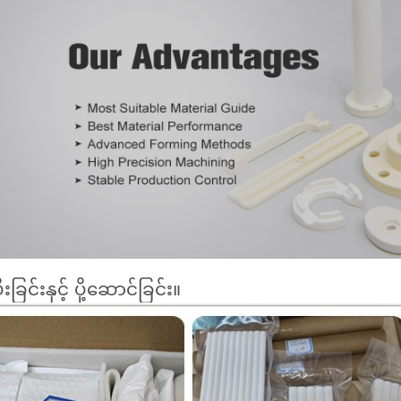
ုးခြင်းနှင့် ပို့ဆောင်ခြင်း။