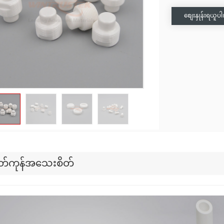
စျေးနှုန်းရယူပါ
တ်ကုန်အသေးစိတ်