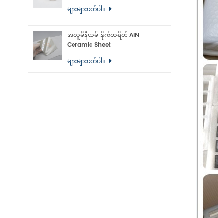
များများဖတ်ပါ။
အလူမီနီယမ် နိုက်ထရိတ် AlN
Ceramic Sheet
များများဖတ်ပါ။