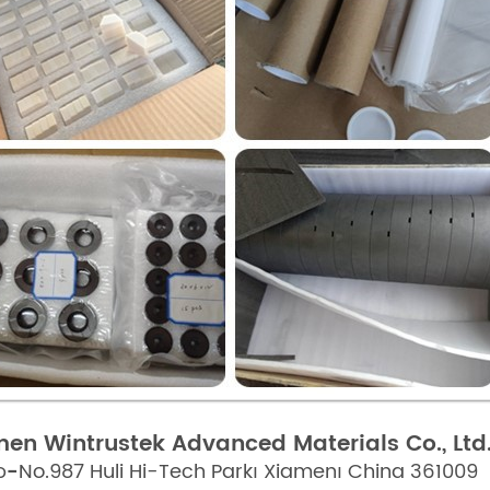
en Wintrustek Advanced Materials Co., Ltd
ာ-
No.987 Huli Hi-Tech Park၊ Xiamen၊ China 361009