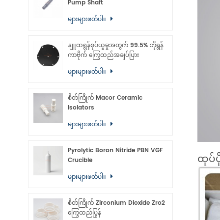
Pump Shaft
များများဖတ်ပါ။
နျူထရွန်စုပ်ယူမှုအတွက် 99.5% ဘိုရွန်
ကာဗိုက် ကြွေထည်အချပ်ပြား
များများဖတ်ပါ။
စိတ်ကြိုက် Macor Ceramic
Isolators
များများဖတ်ပါ။
Pyrolytic Boron Nitride PBN VGF
ထုပ်ပိ
Crucible
များများဖတ်ပါ။
စိတ်ကြိုက် Zirconium Dioxide Zro2
ကြွေထည်ပြွန်