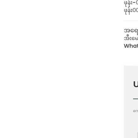
ဖုန်း-
ဖုန်း
0
အရော
အီးမ
Wha
U
ကျေ