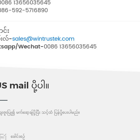
0086 13656035645
086-592-5716890
င်း
ေးလ်-
sales@wintrustek.com
tsapp/Wechat-
0086 13656035645
S mail ပို့ပါ။
းဇူးပြု၍ မက်ဆေ့ချ်ပို့ပြီး သင့်ထံ ပြန်ပို့ပေးပါမည်။