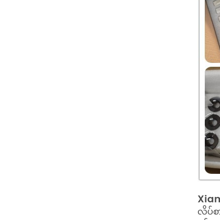
Xiam
လိပ်စ