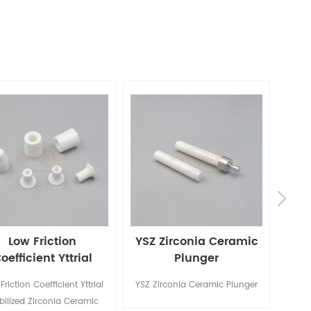
Low Friction
YSZ Zirconia Ceramic
MgO
oefficient Yttrial
Plunger
tabilized Zirconia
Friction Coefficient Yttrial
YSZ Zirconia Ceramic Plunger
MgO 
Ceramic Nozzle
bilized Zirconia Ceramic