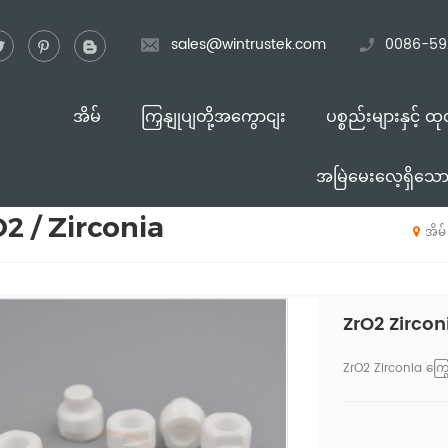
sales@wintrustek.com
0086-59
အိမ်
ကြှနျုပျတို့အကွောငျး
ပစ္စည်းများနှင့် ထ
အမြဲမေးလေ့ရှိသောမ
2 / Zirconia
အိမ်
ZrO2 Zircon
ZrO2 Zirconia ကြ