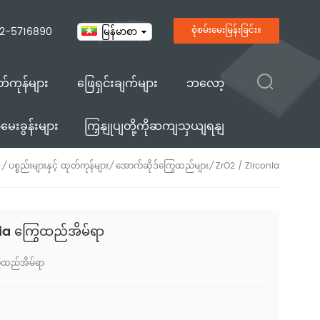
2-5716890
စုံစမ်းမေးမြန်းခြင်း။
မြန်မာစာ
ုတ်ကုန်များ
ဖြေရှင်းချက်များ
ဘလော့
ေးခွန်းများ
ကြှနျုပျတို့ကိုဆကျသှယျရနျ
ပစ္စည်းများနှင့် ထုတ်ကုန်များ
အောက်ဆိုဒ်ကြွေထည်များ
ZrO2 / Zirconia
/
/
/
ia ကြွေထည်အိမ်ရာ
ွေထည်အိမ်ရာ