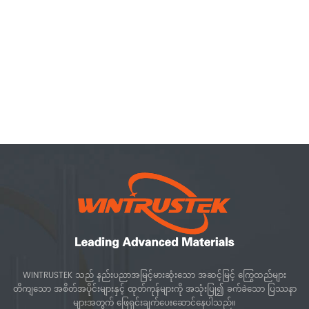
WINTRUSTEK သည် နည်းပညာအမြင့်မားဆုံးသော အဆင့်မြင့် ကြွေထည်များ
တိကျသော အစိတ်အပိုင်းများနှင့် ထုတ်ကုန်များကို အသုံးပြု၍ ခက်ခဲသော ပြဿနာ
များအတွက် ဖြေရှင်းချက်ပေးဆောင်နေပါသည်။