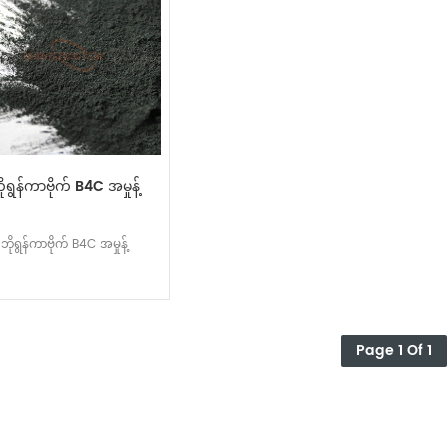
ိုရွန်ကာဗိုက် B4C အမှုန့်
ဘိုရွန်ကာဗိုက် B4C အမှုန့်
Page 1 Of 1