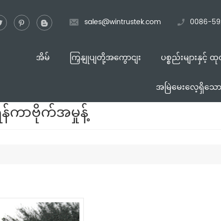
sales@wintrustek.com
0086-59
အိမ်
ကြှနျုပျတို့အကွောငျး
ပစ္စည်းများနှင့် ထ
အမြဲမေးလေ့ရှိသောမ
ွန်ကာဗိုက်အမှုန့်