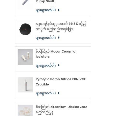
Pump Shaft
များများဖတ်ပါ။
နျူထရွန်စုပ်ယူမှုအတွက် 99.5% ဘိုရွန်
ကာဗိုက် ကြွေထည်အချပ်ပြား
များများဖတ်ပါ။
စိတ်ကြိုက် Macor Ceramic
Isolators
များများဖတ်ပါ။
Pyrolytic Boron Nitride PBN VGF
Crucible
များများဖတ်ပါ။
စိတ်ကြိုက် Zirconium Dioxide Zro2
ကြွေထည်ပြွန်