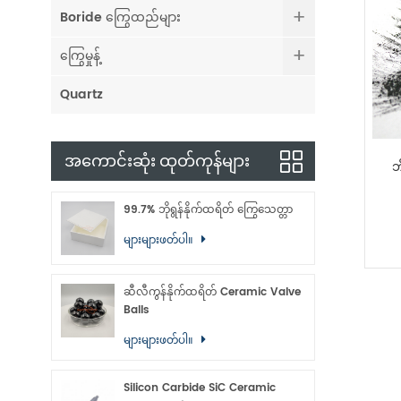
Boride ကြွေထည်များ
ကြွေမှုန့်
Quartz
အကောင်းဆုံး ထုတ်ကုန်များ
ဘ
99.7% ဘိုရွန်နိုက်ထရိတ် ကြွေသေတ္တာ
များများဖတ်ပါ။
ဆီလီကွန်နိုက်ထရိတ် Ceramic Valve
Balls
များများဖတ်ပါ။
Silicon Carbide SiC Ceramic