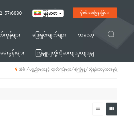
2-5716890
စုံစမ်းမေးမြန်းခြင်း။
မြန်မာစာ
ုတ်ကုန်များ
ဖြေရှင်းချက်များ
ဘလော့
ေးခွန်းများ
ကြှနျုပျတို့ကိုဆကျသှယျရနျ
ပစ္စည်းများနှင့် ထုတ်ကုန်များ
ကြွေမှုန့်
ဘိုရွန်ကာဗိုက်အမှုန့်
/
/
/
အိမ်