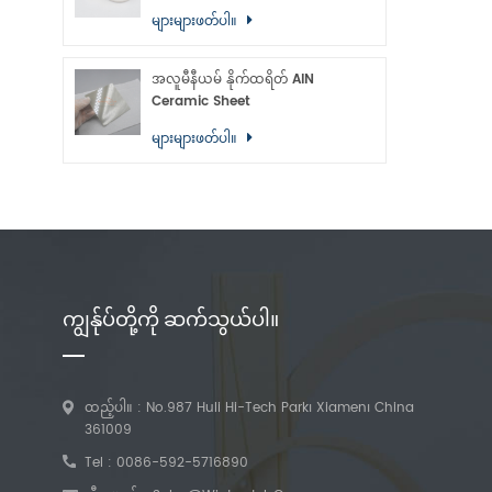
များများဖတ်ပါ။
အလူမီနီယမ် နိုက်ထရိတ် AlN
Ceramic Sheet
များများဖတ်ပါ။
ကျွန်ုပ်တို့ကို ဆက်သွယ်ပါ။
ထည့်ပါ။ : No.987 Huli Hi-Tech Park၊ Xiamen၊ China
361009
Tel :
0086-592-5716890