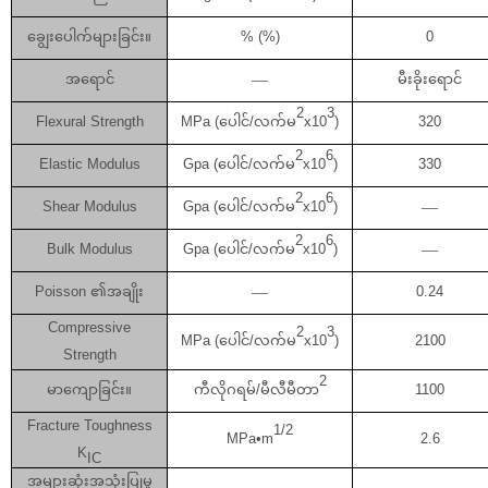
ချွေးပေါက်များခြင်း။
% (%)
0
အရောင်
—
မီးခိုးရောင်
2
3
Flexural Strength
MPa (ပေါင်/လက်မ
x10
)
320
2
6
Elastic Modulus
Gpa (ပေါင်/လက်မ
x10
)
330
2
6
Shear Modulus
Gpa (ပေါင်/လက်မ
x10
)
—
2
6
Bulk Modulus
Gpa (ပေါင်/လက်မ
x10
)
—
Poisson ၏အချိုး
—
0.24
Compressive
2
3
MPa (ပေါင်/လက်မ
x10
)
2100
Strength
2
မာကျောခြင်း။
ကီလိုဂရမ်/မီလီမီတာ
1100
Fracture Toughness
1/2
MPa•m
2.6
K
IC
အများဆုံးအသုံးပြုမှု