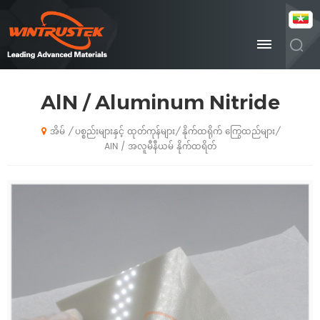
AlN / Aluminum Nitride
ပစ္စည်းများနှင့် ထုတ်ကုန်များ
နိုက်ထရိုက် ကြွေထည်များ
/
/
/
အိမ်
AlN / အလူမီနီယမ် နိုက်ထရိတ်