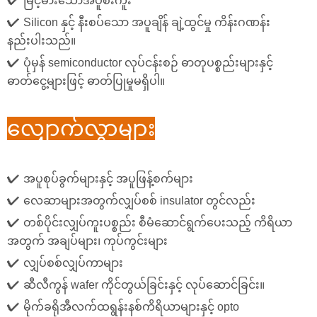
✔
မြင့်မားသောအပူစီးကူး
✔
Silicon နှင့် နီးစပ်သော အပူချိန် ချဲ့ထွင်မှု ကိန်းဂဏန်း
နည်းပါးသည်။
✔
ပုံမှန် semiconductor လုပ်ငန်းစဉ် ဓာတုပစ္စည်းများနှင့်
ဓာတ်ငွေ့များဖြင့် ဓာတ်ပြုမှုမရှိပါ။
လျှောက်လွှာများ
✔
အပူစုပ်ခွက်များနှင့် အပူဖြန့်စက်များ
✔
လေဆာများအတွက်လျှပ်စစ် insulator တွင်လည်း
✔
တစ်ပိုင်းလျှပ်ကူးပစ္စည်း စီမံဆောင်ရွက်ပေးသည့် ကိရိယာ
အတွက် အချပ်များ၊ ကုပ်ကွင်းများ
✔
လျှပ်စစ်လျှပ်ကာများ
✔
ဆီလီကွန် wafer ကိုင်တွယ်ခြင်းနှင့် လုပ်ဆောင်ခြင်း။
✔
မိုက်ခရိုအီလက်ထရွန်းနစ်ကိရိယာများနှင့် opto