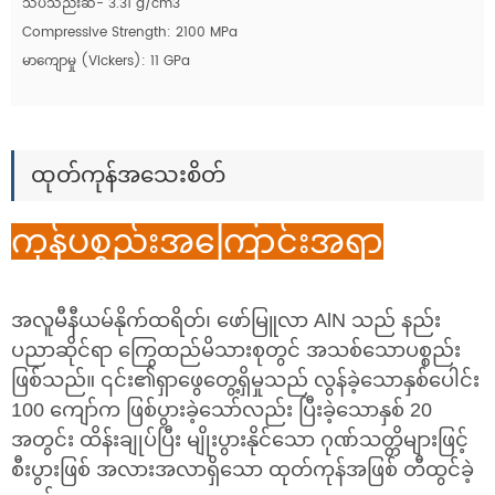
သိပ်သည်းဆ- 3.31 g/cm3
Compressive Strength: 2100 MPa
မာကျောမှု (Vickers): 11 GPa
ထုတ်ကုန်အသေးစိတ်
ကုန်ပစ္စည်းအကြောင်းအရာ
အလူမီနီယမ်နိုက်ထရိတ်၊ ဖော်မြူလာ AlN သည် နည်း
ပညာဆိုင်ရာ ကြွေထည်မိသားစုတွင် အသစ်သောပစ္စည်း
ဖြစ်သည်။ ၎င်း၏ရှာဖွေတွေ့ရှိမှုသည် လွန်ခဲ့သောနှစ်ပေါင်း
100 ကျော်က ဖြစ်ပွားခဲ့သော်လည်း ပြီးခဲ့သောနှစ် 20
အတွင်း ထိန်းချုပ်ပြီး မျိုးပွားနိုင်သော ဂုဏ်သတ္တိများဖြင့်
စီးပွားဖြစ် အလားအလာရှိသော ထုတ်ကုန်အဖြစ် တီထွင်ခဲ့