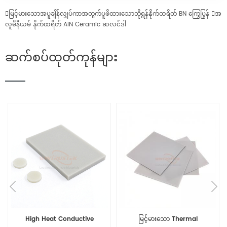

မြင့်မားသောအပူချိန်လျှပ်ကာအတွက်ပူဖိထားသောဘိုရွန်နိုက်ထရိတ် BN ကြွေပြွန်

အ
လူမီနီယမ် နိုက်ထရိတ် AlN Ceramic ဆလင်ဒါ
ဆက်စပ်ထုတ်ကုန်များ
High Heat Conductive
မြင့်မားသော Thermal