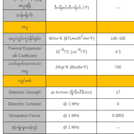
အပူချိန်
—
ဒီဂရီစင်တီဂရိတ် (°F)
(ဝန်မရှိပါ)
အပူ
2
အပူလျှပ်ကူးနိုင်စွမ်း
W/m•°K (BTU•in/ft
•hr•°F)
140–180
Thermal Expansion
–6
–6
10
/°C (၁၀
/°F)
4.5
၏ Coefficient
သတ်မှတ်ထားသော
J/Kg•°K (Btu/lb•°F)
740
အပူ
လျှပ်စစ်
Dielectric Strength
ac-kv/mm (ဗို့/မီလီမီတာ)
17
Dielectric Constant
@ 1 MHz
9
Dissipation Factor
@ 1 MHz
0.0003
ဆုံးရှုံးမှုတန်ဂျင့်
@ 1 MHz
—