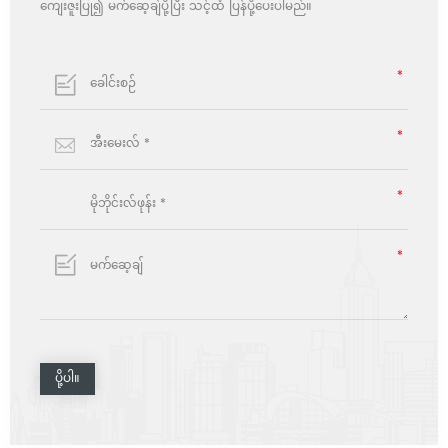
ကျေးဇူးပြု၍ မက်ဆေ့ချ်ပို့ပြီး သင့်ထံ ပြန်ပို့ပေးပါမည်။