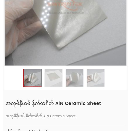
အလူမီနီယမ် နိုက်ထရိတ် AlN Ceramic Sheet
အလူမီနီယမ် နိုက်ထရိတ် AlN Ceramic Sheet