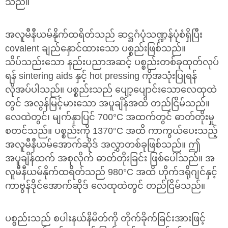
သည်။
အလူမီနီယမ်နိုက်ထရိတ်သည် ဆဋ္ဌဂံပုံသဏ္ဍန်ပုံစံရှိပြီး
covalent ချည်နှောင်ထားသော ပစ္စည်းဖြစ်သည်။
သိပ်သည်းသော နည်းပညာအဆင့် ပစ္စည်းတစ်ခုထုတ်လုပ်
ရန် sintering aids နှင့် hot pressing ကိုအသုံးပြုရန်
လိုအပ်ပါသည်။ ပစ္စည်းသည် ပျော့ပျောင်းသောလေထုထဲ
တွင် အလွန်မြင့်မားသော အပူချိန်အထိ တည်ငြိမ်သည်။
လေထဲတွင်၊ မျက်နှာပြင် 700°C အထက်တွင် ဓာတ်တိုးမှု
စတင်သည်။ ပစ္စည်းကို 1370°C အထိ ကာကွယ်ပေးသည့်
အလူမီနီယမ်အောက်ဆိုဒ် အလွှာတစ်ခုဖြစ်သည်။ ဤ
အပူချိန်ထက် အစုလိုက် ဓာတ်တိုးခြင်း ဖြစ်ပေါ်သည်။ အ
လူမီနီယမ်နိုက်ထရိတ်သည် 980°C အထိ ဟိုက်ဒရိုဂျင်နှင့်
ကာဗွန်ဒိုင်အောက်ဆိုဒ် လေထုထဲတွင် တည်ငြိမ်သည်။
ပစ္စည်းသည် စပါးနယ်နိမိတ်ကို တိုက်ခိုက်ခြင်းအားဖြင့်