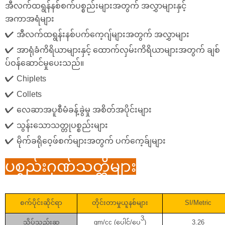
အီလက်ထရွန်နစ်စက်ပစ္စည်းများအတွက် အလွှာများနှင့်
အကာအရံများ
✔
အီလက်ထရွန်းနစ်ပက်ကေ့ဂျ်များအတွက် အလွှာများ
✔
အာရုံခံကိရိယာများနှင့် ထောက်လှမ်းကိရိယာများအတွက် ချစ်
ပ်ဝန်ဆောင်မှုပေးသည်။
✔
Chiplets
✔
Collets
✔
လေဆာအပူစီမံခန့်ခွဲမှု အစိတ်အပိုင်းများ
✔
သွန်းသောသတ္တုပစ္စည်းများ
✔
မိုက်ခရိုဝေ့ဖ်စက်များအတွက် ပက်ကေ့ခ်ျများ
ပစ္စည်းဂုဏ်သတ္တိများ
စက်ပိုင်းဆိုင်ရာ
တိုင်းတာမှုယူနစ်များ
SI/Metric
3
သိပ်သည်းဆ
gm/cc (ပေါင်/ပေ
)
3.26