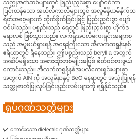
သတ္တုအက်ဆစ်များတွင် ဖြည်းညှင်းစွာ ပျော်ဝင်ကာ
ပြင်းထန်သော အယ်လ်ကာလီများတွင် အလူမီနီယမ်နိုက်ထ
ရိတ်အစေ့များကို တိုက်ခိုက်ခြင်းဖြင့် ဖြည်းညှင်းစွာ ပျော်
ဝင်ပါသည်။ ပစ္စည်းသည် ရေတွင် ဖြည်းညှင်းစွာ ဟိုက်ဒ
ရောလစ် ဖြစ်သွားသည်။ လက်ရှိအပလီကေးရှင်းအများစု
သည် အပူဖယ်ရှားရန် အရေးကြီးသော အီလက်ထရွန်းနစ်
ဧရိယာတွင် ရှိနေသည်။ ဤပစ္စည်းသည် beryllia အတွက်
အဆိပ်မရှိသော အစားထိုးတစ်မျိုးအဖြစ် စိတ်ဝင်စားဖွယ်
ကောင်းသည်။ အီလက်ထရွန်နစ်အပလီကေးရှင်းများစွာ
အတွက် AlN ကို အလူမီနာနှင့် BeO နေရာတွင် အသုံးပြုရန်
သတ္တုဓာတ်ပြုလုပ်ခြင်းနည်းလမ်းများကို ရရှိနိုင်သည်။
ရုပ်ဂုဏ်သတ္တိများ
✔
ကောင်းသော dielectric ဂုဏ်သတ္တိများ