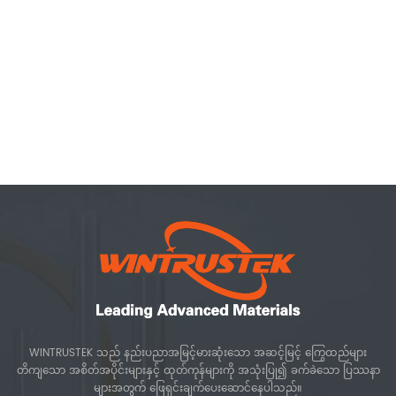
WINTRUSTEK သည် နည်းပညာအမြင့်မားဆုံးသော အဆင့်မြင့် ကြွေထည်များ
တိကျသော အစိတ်အပိုင်းများနှင့် ထုတ်ကုန်များကို အသုံးပြု၍ ခက်ခဲသော ပြဿနာ
များအတွက် ဖြေရှင်းချက်ပေးဆောင်နေပါသည်။