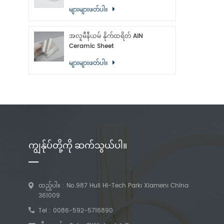
များများဖတ်ပါ။
အလူမီနီယမ် နိုက်ထရိတ် AlN
Ceramic Sheet
များများဖတ်ပါ။
ကျွန်ုပ်တို့ကို ဆက်သွယ်ပါ။
ထည့်ပါ။ : No.987 Huli Hi-Tech Park၊ Xiamen၊ China
361009
Tel :
0086-592-5716890