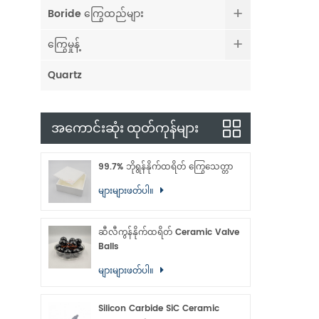
Boride ကြွေထည်များ
ကြွေမှုန့်
Quartz
အကောင်းဆုံး ထုတ်ကုန်များ
99.7% ဘိုရွန်နိုက်ထရိတ် ကြွေသေတ္တာ
များများဖတ်ပါ။
ဆီလီကွန်နိုက်ထရိတ် Ceramic Valve
Balls
များများဖတ်ပါ။
Silicon Carbide SiC Ceramic