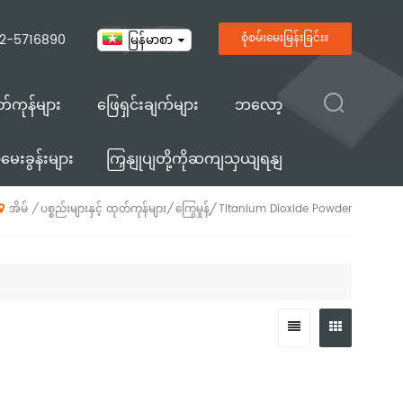
2-5716890
စုံစမ်းမေးမြန်းခြင်း။
မြန်မာစာ
ုတ်ကုန်များ
ဖြေရှင်းချက်များ
ဘလော့
ေးခွန်းများ
ကြှနျုပျတို့ကိုဆကျသှယျရနျ
ပစ္စည်းများနှင့် ထုတ်ကုန်များ
ကြွေမှုန့်
Titanium Dioxide Powder
/
/
/
အိမ်