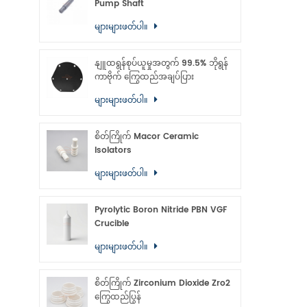
Pump Shaft
များများဖတ်ပါ။
နျူထရွန်စုပ်ယူမှုအတွက် 99.5% ဘိုရွန်
ကာဗိုက် ကြွေထည်အချပ်ပြား
များများဖတ်ပါ။
စိတ်ကြိုက် Macor Ceramic
Isolators
များများဖတ်ပါ။
Pyrolytic Boron Nitride PBN VGF
Crucible
များများဖတ်ပါ။
စိတ်ကြိုက် Zirconium Dioxide Zro2
ကြွေထည်ပြွန်