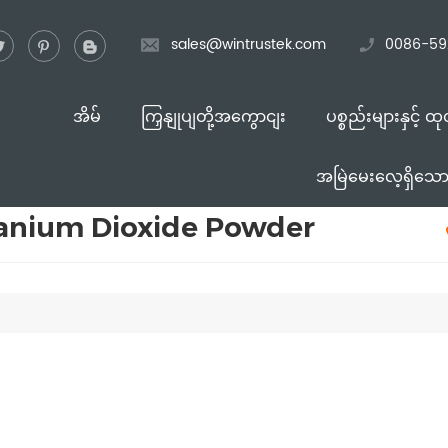
sales@wintrustek.com
0086-59
အိမ်
ကြှနျုပျတို့အကွောငျး
ပစ္စည်းများနှင့် ထ
အမြဲမေးလေ့ရှိသောမ
tanium Dioxide Powder