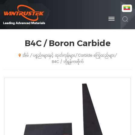
B4C / Boron Carbide
ပစ္စည်းများနှင့် ထုတ်ကုန်များ
Carbide ကြွေထည်များ
/
/
/
အိမ်
B4C / ဘိုရွန်ကာဗိုက်