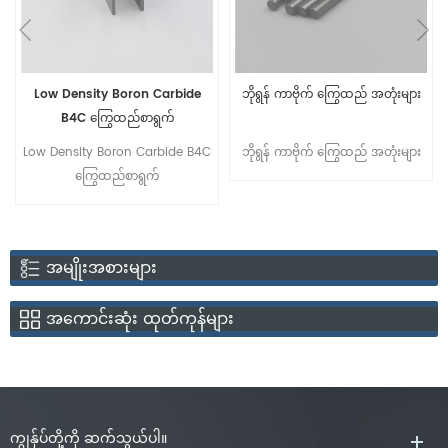
Low Density Boron Carbide
ဘိုရွန် ကာဗိုက် ကြွေထည် အတုံးများ
B4C ကြွေထည်စာရွက်
Low Density Boron Carbide B4C
ဘိုရွန် ကာဗိုက် ကြွေထည် အတုံးများ
ကြွေထည်စာရွက်
အမျိုးအစားများ
အကောင်းဆုံး ထုတ်ကုန်များ
ကျွန်ုပ်တို့ကို ဆက်သွယ်ပါ။