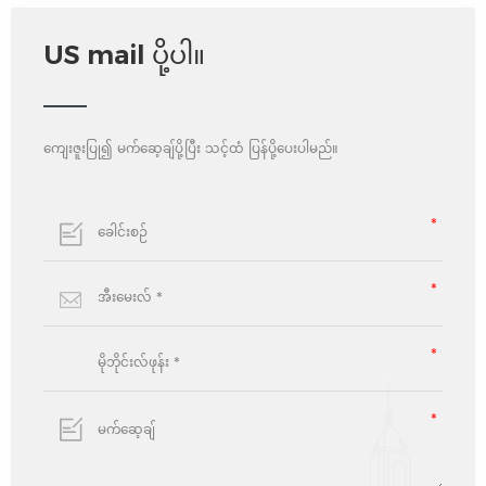
US mail ပို့ပါ။
ကျေးဇူးပြု၍ မက်ဆေ့ချ်ပို့ပြီး သင့်ထံ ပြန်ပို့ပေးပါမည်။