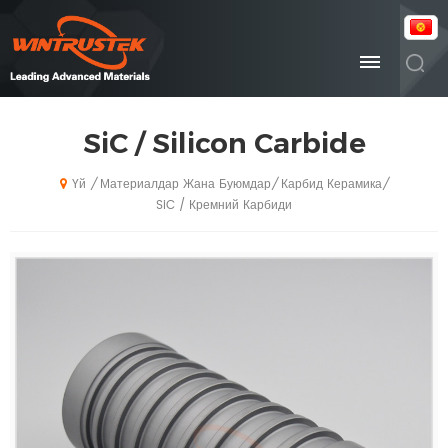
SiC / Silicon Carbide
Материалдар Жана Буюмдар
Карбид Керамика
/
/
/
Үй
SiC / Кремний Карбиди