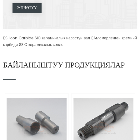

Silicon Carbide SiC керамикалык насостун вал

Агломерленген кремний
карбиди SSiC керамикалык сопло
БАЙЛАНЫШТУУ ПРОДУКЦИЯЛАР