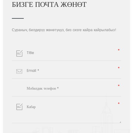
БИЗГЕ ПОЧТА ЖӨНӨТ
Сураныч, билдирүү жөнөтүңүз, биз сизге кайра кайрылабыз!