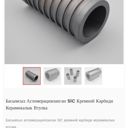
Басымсыз Агломерацияланган SiC Кремний Карбиди
Керамикалык Втулка
Басымсыз агломерацияланган SiC кремний карбиди керамикалык
втулка