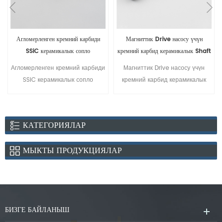
Агломерленген кремний карбиди
Магниттик Drive насосу үчүн
SSiC керамикалык сопло
кремний карбид керамикалык Shaft
Агломерленген кремний карбиди
Магниттик Drive насосу үчүн
SSiC керамикалык сопло
кремний карбид керамикалык
Shaft
КАТЕГОРИЯЛАР
МЫКТЫ ПРОДУКЦИЯЛАР
БИЗГЕ БАЙЛАНЫШ