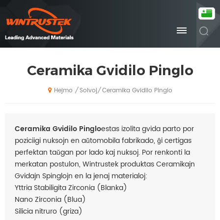
Ceramika Gvidilo Pinglo
Solvoj
Ceramika Gvidilo Pinglo
/
/
Hejmo
Ceramika Gvidilo Pinglo
estas izolita gvida parto por
poziciigi nuksojn en aŭtomobila fabrikado, ĝi certigas
perfektan taŭgan por lado kaj nuksoj. Por renkonti la
merkatan postulon, Wintrustek produktas Ceramikajn
Gvidajn Spinglojn en la jenaj materialoj:
Yttria Stabiligita Zirconia (Blanka)
Nano Zirconia (Blua)
Silicia nitruro (griza)