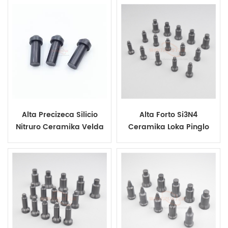
Alta Precizeca Silicio
Alta Forto Si3N4
Nitruro Ceramika Velda
Ceramika Loka Pinglo
Pinglo